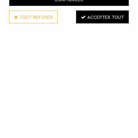
TOUT REFUSER
ACCEPTER TOUT
Aatelec
(1)
AGV Diffusion
(2)
Altesse
(6)