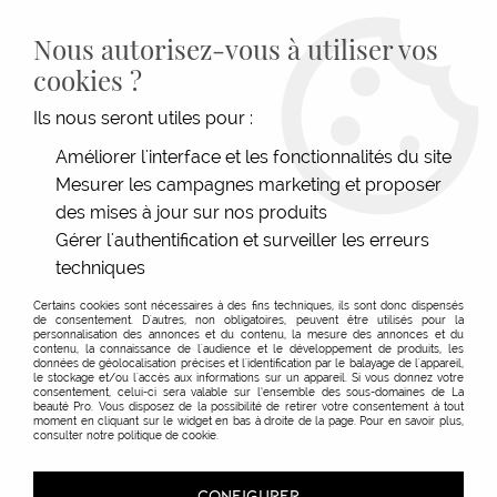
LIVRAISON GRATUITE DÈS 139€HT D'ACHAT - PAIEMENT
100% SÉCURISÉ -
28 MAGASINS
- SERVICE CLIENT À VOTRE
Nous autorisez-vous à utiliser vos
ÉCOUTE
cookies ?
0
Ils nous seront utiles pour :
Améliorer l'interface et les fonctionnalités du site
Toutes nos marques
Mesurer les campagnes marketing et proposer
des mises à jour sur nos produits
Gérer l'authentification et surveiller les erreurs
Rechercher une marque
techniques
Certains cookies sont nécessaires à des fins techniques, ils sont donc dispensés
de consentement. D'autres, non obligatoires, peuvent être utilisés pour la
personnalisation des annonces et du contenu, la mesure des annonces et du
contenu, la connaissance de l'audience et le développement de produits, les
0-9
données de géolocalisation précises et l'identification par le balayage de l'appareil,
le stockage et/ou l'accès aux informations sur un appareil. Si vous donnez votre
consentement, celui-ci sera valable sur l’ensemble des sous-domaines de La
beauté Pro. Vous disposez de la possibilité de retirer votre consentement à tout
A
moment en cliquant sur le widget en bas à droite de la page. Pour en savoir plus,
consulter notre politique de cookie.
CONFIGURER