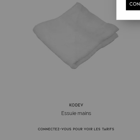
CON
Kodev
Essuie mains
Connectez-vous pour voir les tarifs