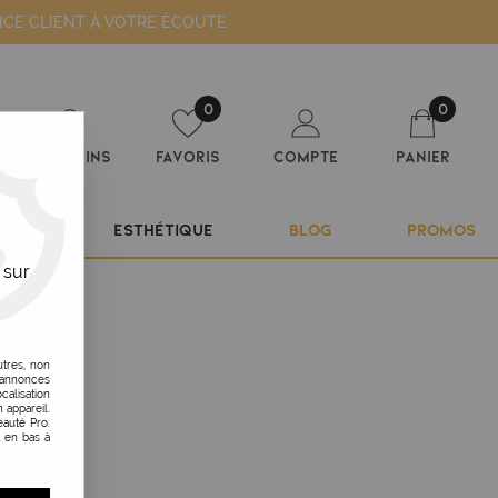
ICE CLIENT À VOTRE ÉCOUTE
0
0
Magasins
Favoris
Compte
Panier
ILIER
ESTHÉTIQUE
BLOG
PROMOS
 sur
utres, non
s annonces
calisation
 appareil.
auté Pro.
t en bas à