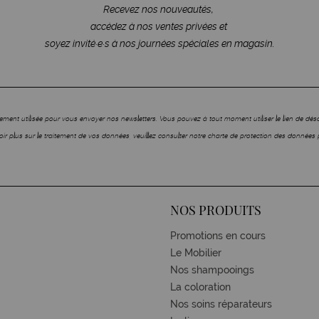
Recevez nos nouveautés,
accédez à nos ventes privées et
soyez invité·e·s à nos journées spéciales en magasin.
ment utilisée pour vous envoyer nos newsletters. Vous pouvez à tout moment utiliser le lien de dé
ir plus sur le traitement de vos données, veuillez consulter notre charte de protection des données 
NOS PRODUITS
Promotions en cours
Le Mobilier
Nos shampooings
La coloration
Nos soins réparateurs