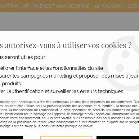
9€HT D'ACHAT - PAIEMENT 100% SÉCURISÉ -
28 MAGASINS
- SERV
 autorisez-vous à utiliser vos cookies ?
us seront utiles pour :
COIFFANTS
HOMME
MATÉRIEL
MOB
liorer l'interface et les fonctionnalités du site
Produits de la marque Kodev
urer les campagnes marketing et proposer des mises à jour
 produits
er l'authentification et surveiller les erreurs techniques
12 articles sur
13
cookies sont nécessaires à des fins techniques, ils sont donc dispensés de consentement. D'a
res, peuvent être utilisés pour la personnalisation des annonces et du contenu, la mesure de
tenu, la connaissance de l'audience et le développement de produits, les données de géolo
et l'identification par le balayage de l'appareil, le stockage et/ou l'accès aux informations sur un
donnez votre consentement, celui-ci sera valable sur l’ensemble des sous-domaines de La be
osez de la possibilité de retirer votre consentement à tout moment en cliquant sur le widge
 la page. Pour en savoir plus, consulter notre politique de cookie.