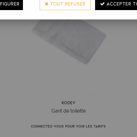
FIGURER
TOUT REFUSER
ACCEPTER T
Kodev
Gant de toilette
Connectez-vous pour voir les tarifs