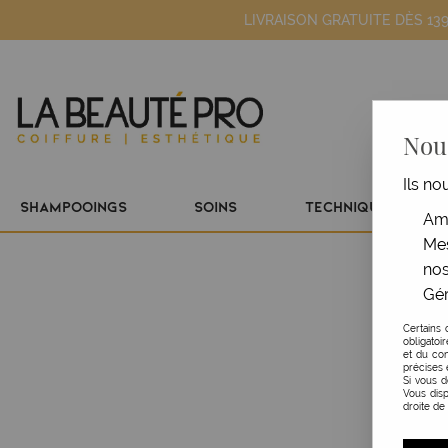
LIVRAISON GRATUITE DÈS 13
Nous
Ils no
SHAMPOOINGS
SOINS
TECHNIQUE
Amé
Mes
nos
Gér
Certains 
obligatoi
et du con
précises 
Si vous 
Vous disp
droite de