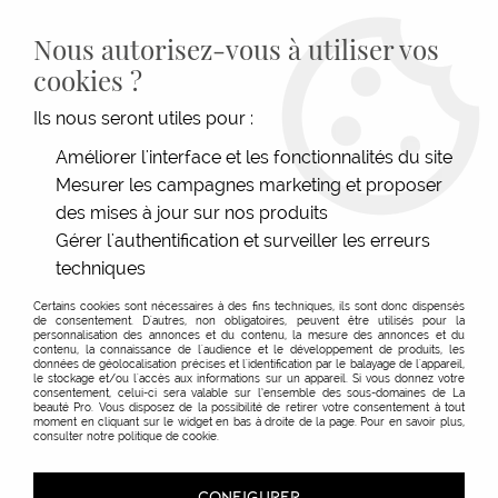
LIVRAISON GRATUITE DÈS 139€HT D'ACHAT - PAIEMENT
100% SÉCURISÉ -
28 MAGASINS
- SERVICE CLIENT À VOTRE
Nous autorisez-vous à utiliser vos
ÉCOUTE
cookies ?
0
Ils nous seront utiles pour :
Améliorer l'interface et les fonctionnalités du site
Homme
Mesurer les campagnes marketing et proposer
des mises à jour sur nos produits
Gérer l'authentification et surveiller les erreurs
techniques
Certains cookies sont nécessaires à des fins techniques, ils sont donc dispensés
de consentement. D'autres, non obligatoires, peuvent être utilisés pour la
personnalisation des annonces et du contenu, la mesure des annonces et du
contenu, la connaissance de l'audience et le développement de produits, les
données de géolocalisation précises et l'identification par le balayage de l'appareil,
le stockage et/ou l'accès aux informations sur un appareil. Si vous donnez votre
consentement, celui-ci sera valable sur l’ensemble des sous-domaines de La
beauté Pro. Vous disposez de la possibilité de retirer votre consentement à tout
moment en cliquant sur le widget en bas à droite de la page. Pour en savoir plus,
consulter notre politique de cookie.
CONFIGURER