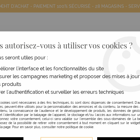
9€HT D'ACHAT - PAIEMENT 100% SÉCURISÉ -
28 MAGASINS
- SERV
 autorisez-vous à utiliser vos cookies ?
us seront utiles pour :
COIFFANTS
HOMME
MATÉRIEL
MOB
liorer l'interface et les fonctionnalités du site
urer les campagnes marketing et proposer des mises à jour
>
Hygiène
>
Masque réutilisable en nid d'abeille
 produits
er l'authentification et surveiller les erreurs techniques
KODEV
cookies sont nécessaires à des fins techniques, ils sont donc dispensés de consentement. D'a
res, peuvent être utilisés pour la personnalisation des annonces et du contenu, la mesure de
MASQUE RÉUTILISABLE 
tenu, la connaissance de l'audience et le développement de produits, les données de géolo
et l'identification par le balayage de l'appareil, le stockage et/ou l'accès aux informations sur un
donnez votre consentement, celui-ci sera valable sur l’ensemble des sous-domaines de La be
Réf. :
122662
osez de la possibilité de retirer votre consentement à tout moment en cliquant sur le widge
 la page. Pour en savoir plus, consulter notre politique de cookie.
Masque Lavable et réutilisable