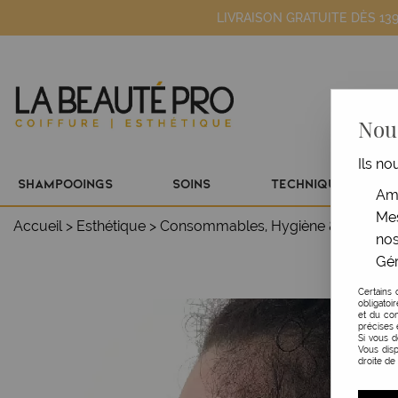
LIVRAISON GRATUITE DÈS 13
Nous
Ils no
SHAMPOOINGS
SOINS
TECHNIQUE
Amé
Mes
Accueil
>
Esthétique
>
Consommables, Hygiène & Textile
nos
Gér
Certains 
obligatoi
et du con
précises 
Si vous 
Vous disp
droite de