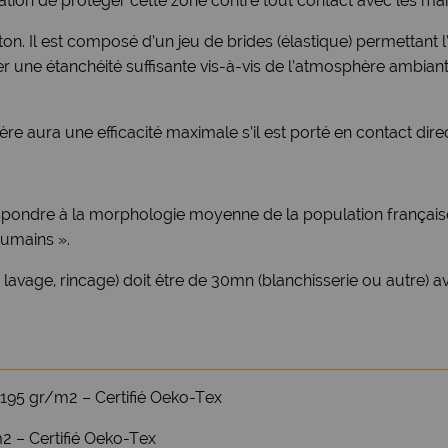
ation de protéger cette zone contre tout contact avec les mai
. Il est composé d’un jeu de brides (élastique) permettant l’aj
r une étanchéité suffisante vis-à-vis de l’atmosphère ambiante
ière aura une efficacité maximale s’il est porté en contact di
spondre à la morphologie moyenne de la population françai
humains ».
 lavage, rincage) doit être de 30mn (blanchisserie ou autre) a
 195 gr/m2 – Certifié Oeko-Tex
2 – Certifié Oeko-Tex