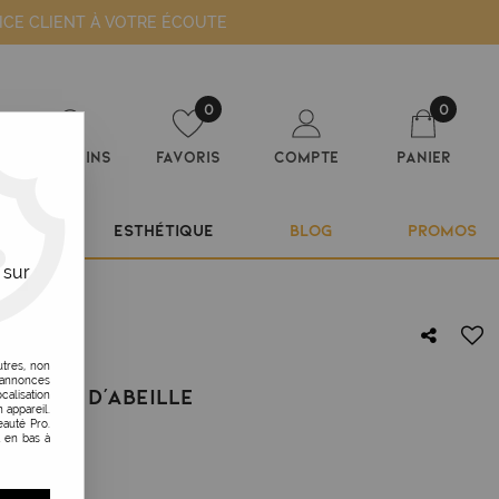
ICE CLIENT À VOTRE ÉCOUTE
0
0
Magasins
Favoris
Compte
Panier
ILIER
ESTHÉTIQUE
BLOG
PROMOS
 sur
utres, non
s annonces
EN NID D'ABEILLE
calisation
 appareil.
auté Pro.
t en bas à
.