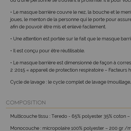
ou d’une personne se trouvant à proximité. Il a pour voc
• Le masque barrière couvre le nez, la bouche et le menton
joues, le menton de la personne qui le porte pour assure
afin de pouvoir être mis et enlevé facilement.
• Une attention est portée sur le fait que le masque barr
• Il est conçu pour être réutilisable.
• Le masque barrière est dimensionné de façon à corre
2 :2015 « appareil de protection respiratoire – Facteurs 
Cycle de lavage : le cycle complet de lavage (mouillage,
COMPOSITION
Multicouche tissu : Teredo - 65% polyester 35% coton –
Monocouche : micropolaire 100% polyester – 200 gr /m