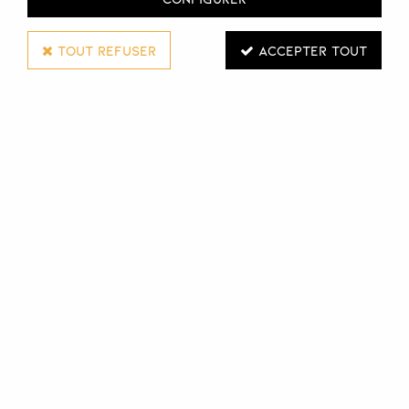
TOUT REFUSER
ACCEPTER TOUT
Peigne à queue en fer
Peigne de finition
modèle 190R
modèle 4930
Connectez-vous pour voir les tarifs
Connectez-vous pour voir les ta
VOIR LE PRODUIT
VOIR LE PRODUIT