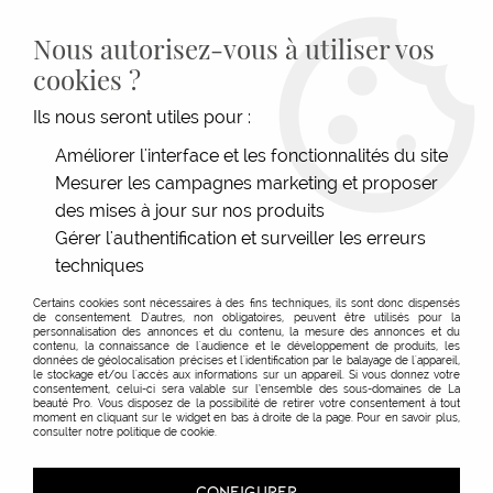
LIVRAISON GRATUITE DÈS 139€HT D'ACHAT - PAIEMENT
100% SÉCURISÉ -
28 MAGASINS
- SERVICE CLIENT À VOTRE
Nous autorisez-vous à utiliser vos
ÉCOUTE
cookies ?
0
Ils nous seront utiles pour :
Améliorer l'interface et les fonctionnalités du site
Produits de la marque Hercules
Mesurer les campagnes marketing et proposer
des mises à jour sur nos produits
Sägemann
Gérer l'authentification et surveiller les erreurs
techniques
TRIER & FILTRER
Certains cookies sont nécessaires à des fins techniques, ils sont donc dispensés
de consentement. D'autres, non obligatoires, peuvent être utilisés pour la
personnalisation des annonces et du contenu, la mesure des annonces et du
contenu, la connaissance de l'audience et le développement de produits, les
données de géolocalisation précises et l'identification par le balayage de l'appareil,
le stockage et/ou l'accès aux informations sur un appareil. Si vous donnez votre
consentement, celui-ci sera valable sur l’ensemble des sous-domaines de La
beauté Pro. Vous disposez de la possibilité de retirer votre consentement à tout
moment en cliquant sur le widget en bas à droite de la page. Pour en savoir plus,
consulter notre politique de cookie.
CONFIGURER