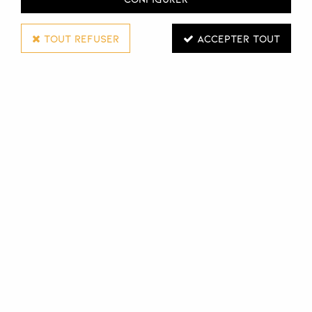
TOUT REFUSER
ACCEPTER TOUT
Flexible pour
Coiffeuse Progress
douchette Aquastop
Connectez-vous pour voir les tarifs
Connectez-vous pour voir les ta
VOIR LE PRODUIT
VOIR LE PRODUIT