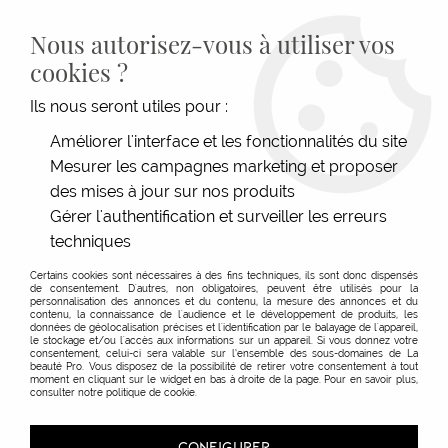
LIVRAISON GRATUITE DÈS 139€HT D'ACHAT - PAIEMENT
100% SÉCURISÉ -
28 MAGASINS
- SERVICE CLIENT À VOTRE
Nous autorisez-vous à utiliser vos
ÉCOUTE
cookies ?
0
Ils nous seront utiles pour :
Améliorer l'interface et les fonctionnalités du site
Produits de la marque Nelson
Mesurer les campagnes marketing et proposer
des mises à jour sur nos produits
Mobilier
Gérer l'authentification et surveiller les erreurs
techniques
TRIER & FILTRER
Certains cookies sont nécessaires à des fins techniques, ils sont donc dispensés
de consentement. D'autres, non obligatoires, peuvent être utilisés pour la
personnalisation des annonces et du contenu, la mesure des annonces et du
contenu, la connaissance de l'audience et le développement de produits, les
données de géolocalisation précises et l'identification par le balayage de l'appareil,
le stockage et/ou l'accès aux informations sur un appareil. Si vous donnez votre
consentement, celui-ci sera valable sur l’ensemble des sous-domaines de La
beauté Pro. Vous disposez de la possibilité de retirer votre consentement à tout
moment en cliquant sur le widget en bas à droite de la page. Pour en savoir plus,
consulter notre politique de cookie.
CONFIGURER