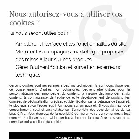
LIVRAISON GRATUITE DÈS 139€HT D'ACHAT - PAIEMENT
100% SÉCURISÉ -
28 MAGASINS
- SERVICE CLIENT À VOTRE
Nous autorisez-vous à utiliser vos
ÉCOUTE
cookies ?
0
Ils nous seront utiles pour :
Améliorer l'interface et les fonctionnalités du site
Produits de la marque Decorse
Mesurer les campagnes marketing et proposer
des mises à jour sur nos produits
et Voirin
Gérer l'authentification et surveiller les erreurs
techniques
Certains cookies sont nécessaires à des fins techniques, ils sont donc dispensés
12 articles sur
15
de consentement. D'autres, non obligatoires, peuvent être utilisés pour la
personnalisation des annonces et du contenu, la mesure des annonces et du
contenu, la connaissance de l'audience et le développement de produits, les
données de géolocalisation précises et l'identification par le balayage de l'appareil,
le stockage et/ou l'accès aux informations sur un appareil. Si vous donnez votre
consentement, celui-ci sera valable sur l’ensemble des sous-domaines de La
beauté Pro. Vous disposez de la possibilité de retirer votre consentement à tout
moment en cliquant sur le widget en bas à droite de la page. Pour en savoir plus,
consulter notre politique de cookie.
CONFIGURER