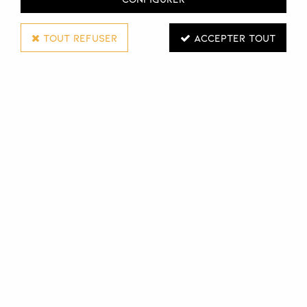
TOUT REFUSER
ACCEPTER TOUT
Decorse et Voirin
Pince à épiler écharde
Connectez-vous pour voir les tarifs
VOIR LE PRODUIT