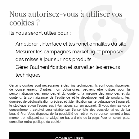
LIVRAISON GRATUITE DÈS 139€HT D'ACHAT - PAIEMENT
100% SÉCURISÉ -
28 MAGASINS
- SERVICE CLIENT À VOTRE
Nous autorisez-vous à utiliser vos
ÉCOUTE
cookies ?
0
Ils nous seront utiles pour :
Améliorer l'interface et les fonctionnalités du site
Mesurer les campagnes marketing et proposer
ACCUEIL
>
ESTHÉTIQUE
>
NAILS
>
ACCESSOIRES
>
GOUGE REPOUSSE CHAIR BOUT
CARRÉ 5MM / 9MM
des mises à jour sur nos produits
Gérer l'authentification et surveiller les erreurs
techniques
Certains cookies sont nécessaires à des fins techniques, ils sont donc dispensés
de consentement. D'autres, non obligatoires, peuvent être utilisés pour la
personnalisation des annonces et du contenu, la mesure des annonces et du
contenu, la connaissance de l'audience et le développement de produits, les
données de géolocalisation précises et l'identification par le balayage de l'appareil,
le stockage et/ou l'accès aux informations sur un appareil. Si vous donnez votre
consentement, celui-ci sera valable sur l’ensemble des sous-domaines de La
beauté Pro. Vous disposez de la possibilité de retirer votre consentement à tout
moment en cliquant sur le widget en bas à droite de la page. Pour en savoir plus,
consulter notre politique de cookie.
CONFIGURER