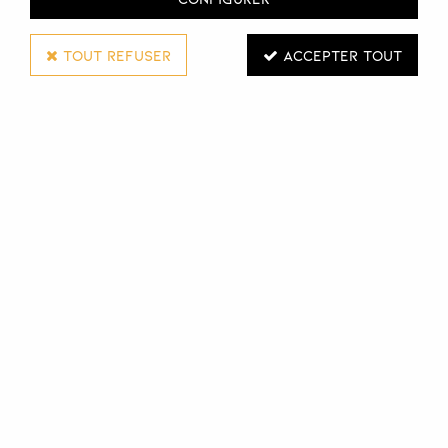
TOUT REFUSER
ACCEPTER TOUT
DECORSE ET VOIRIN
GOUGE REPOUSSE CHAIR BOUT CARRÉ 5MM
/ 9MM
Réf. :
103612
Gouge repousse chair bout carré Decorse et Voirin idéal
pour repousser les cuticules.