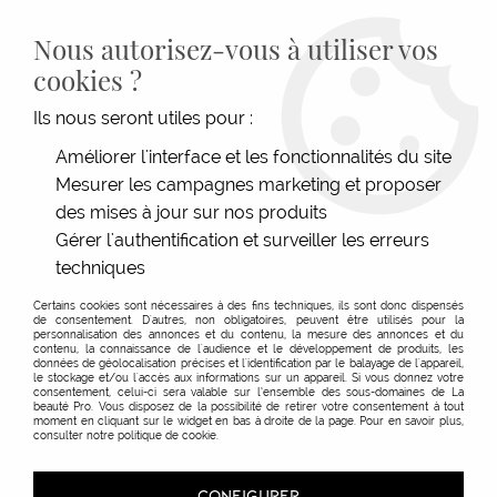
LIVRAISON GRATUITE DÈS 139€HT D'ACHAT - PAIEMENT
100% SÉCURISÉ -
28 MAGASINS
- SERVICE CLIENT À VOTRE
Nous autorisez-vous à utiliser vos
ÉCOUTE
cookies ?
0
Ils nous seront utiles pour :
Améliorer l'interface et les fonctionnalités du site
Mesurer les campagnes marketing et proposer
des mises à jour sur nos produits
Gérer l'authentification et surveiller les erreurs
techniques
Certains cookies sont nécessaires à des fins techniques, ils sont donc dispensés
de consentement. D'autres, non obligatoires, peuvent être utilisés pour la
personnalisation des annonces et du contenu, la mesure des annonces et du
contenu, la connaissance de l'audience et le développement de produits, les
données de géolocalisation précises et l'identification par le balayage de l'appareil,
Accessoires
le stockage et/ou l'accès aux informations sur un appareil. Si vous donnez votre
consentement, celui-ci sera valable sur l’ensemble des sous-domaines de La
beauté Pro. Vous disposez de la possibilité de retirer votre consentement à tout
moment en cliquant sur le widget en bas à droite de la page. Pour en savoir plus,
consulter notre politique de cookie.
TRIER & FILTRER
CONFIGURER