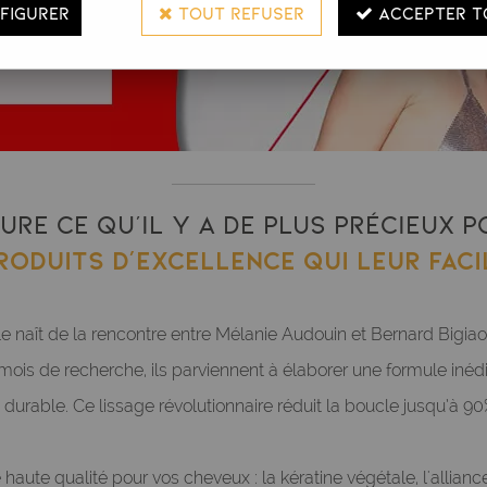
FIGURER
TOUT REFUSER
ACCEPTER T
ure ce qu’il y a de plus précieux
roduits d’excellence qui leur faci
naît de la rencontre entre Mélanie Audouin et Bernard Bigiaou
 mois de recherche, ils parviennent à élaborer une formule inédi
durable. Ce lissage révolutionnaire réduit la boucle jusqu’à 90
te qualité pour vos cheveux : la kératine végétale, l'alliance