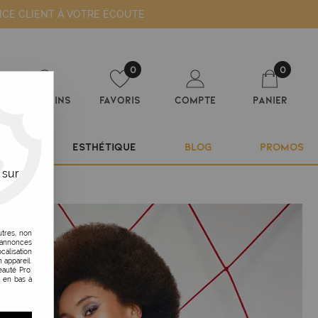
ICE CLIENT À VOTRE ÉCOUTE
0
0
Magasins
Favoris
Compte
Panier
ILIER
ESTHÉTIQUE
BLOG
PROMOS
 sur
utres, non
s annonces
calisation
 appareil.
auté Pro.
t en bas à