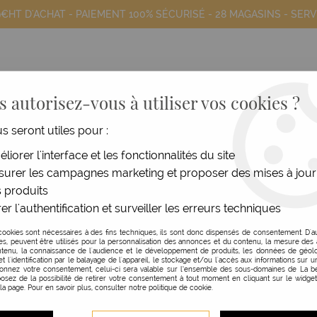
9€HT D'ACHAT - PAIEMENT 100% SÉCURISÉ -
28 MAGASINS
- SERV
 autorisez-vous à utiliser vos cookies ?
us seront utiles pour :
COIFFANTS
HOMME
MATÉRIEL
MOB
liorer l'interface et les fonctionnalités du site
Urban Keratin
urer les campagnes marketing et proposer des mises à jour
 produits
er l'authentification et surveiller les erreurs techniques
cookies sont nécessaires à des fins techniques, ils sont donc dispensés de consentement. D'a
res, peuvent être utilisés pour la personnalisation des annonces et du contenu, la mesure de
tenu, la connaissance de l'audience et le développement de produits, les données de géolo
et l'identification par le balayage de l'appareil, le stockage et/ou l'accès aux informations sur un
donnez votre consentement, celui-ci sera valable sur l’ensemble des sous-domaines de La be
osez de la possibilité de retirer votre consentement à tout moment en cliquant sur le widge
 la page. Pour en savoir plus, consulter notre politique de cookie.