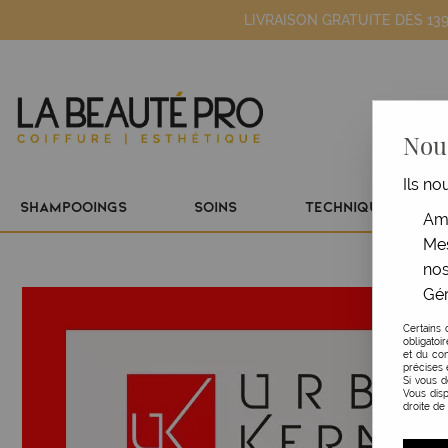
LIVRAISON GRATUITE DÈS 13
Nous
Ils no
SHAMPOOINGS
SOINS
TECHNIQUE
Amé
Mes
nos
Gér
Certains 
obligatoi
et du con
précises 
Si vous 
Vous disp
droite de