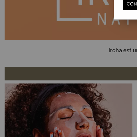
CON
Iroha est 