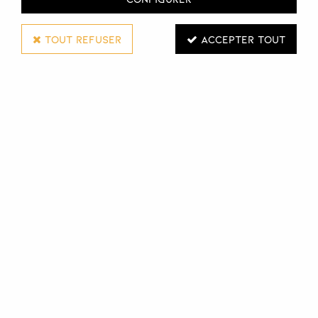
TOUT REFUSER
ACCEPTER TOUT
FRAMAR
ROULEAU ALUMINIUM 100M
Réf. :
126530
Rouleau d'aluminium 100m Framar. Lisse et de haute
qualité, il est l'allié idéal pour vos techniques de coloration
et décoloration.