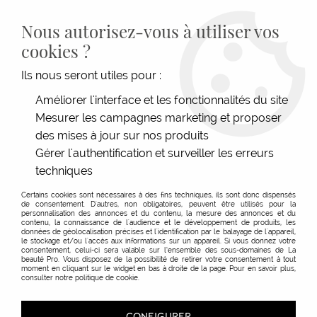
LIVRAISON GRATUITE DÈS 139€HT D'ACHAT - PAIEMENT
100% SÉCURISÉ -
28 MAGASINS
- SERVICE CLIENT À VOTRE
Nous autorisez-vous à utiliser vos
ÉCOUTE
cookies ?
0
Ils nous seront utiles pour :
Améliorer l'interface et les fonctionnalités du site
Mesurer les campagnes marketing et proposer
ACCUEIL
>
MATÉRIEL COIFFURE
>
ACCESSOIRES
>
COLORATION & PERMANENTE
>
ACCESSOIRES COLORATION
>
PAPIERS & BONNETS MÈCHES
>
ROULEAU ALUMINIUM
des mises à jour sur nos produits
100M
Gérer l'authentification et surveiller les erreurs
techniques
Certains cookies sont nécessaires à des fins techniques, ils sont donc dispensés
de consentement. D'autres, non obligatoires, peuvent être utilisés pour la
personnalisation des annonces et du contenu, la mesure des annonces et du
contenu, la connaissance de l'audience et le développement de produits, les
données de géolocalisation précises et l'identification par le balayage de l'appareil,
le stockage et/ou l'accès aux informations sur un appareil. Si vous donnez votre
consentement, celui-ci sera valable sur l’ensemble des sous-domaines de La
beauté Pro. Vous disposez de la possibilité de retirer votre consentement à tout
moment en cliquant sur le widget en bas à droite de la page. Pour en savoir plus,
consulter notre politique de cookie.
CONFIGURER