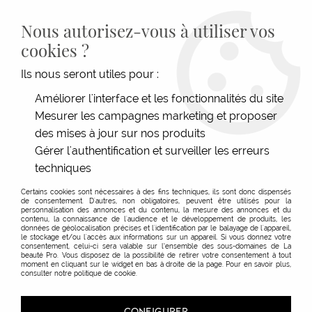
LIVRAISON GRATUITE DÈS 139€HT D'ACHAT - PAIEMENT
100% SÉCURISÉ -
28 MAGASINS
- SERVICE CLIENT À VOTRE
Nous autorisez-vous à utiliser vos
ÉCOUTE
cookies ?
0
Ils nous seront utiles pour :
Améliorer l'interface et les fonctionnalités du site
Mesurer les campagnes marketing et proposer
des mises à jour sur nos produits
Gérer l'authentification et surveiller les erreurs
techniques
Certains cookies sont nécessaires à des fins techniques, ils sont donc dispensés
de consentement. D'autres, non obligatoires, peuvent être utilisés pour la
personnalisation des annonces et du contenu, la mesure des annonces et du
contenu, la connaissance de l'audience et le développement de produits, les
données de géolocalisation précises et l'identification par le balayage de l'appareil,
Brosses & Peignes
le stockage et/ou l'accès aux informations sur un appareil. Si vous donnez votre
consentement, celui-ci sera valable sur l’ensemble des sous-domaines de La
beauté Pro. Vous disposez de la possibilité de retirer votre consentement à tout
moment en cliquant sur le widget en bas à droite de la page. Pour en savoir plus,
consulter notre politique de cookie.
TRIER & FILTRER
CONFIGURER