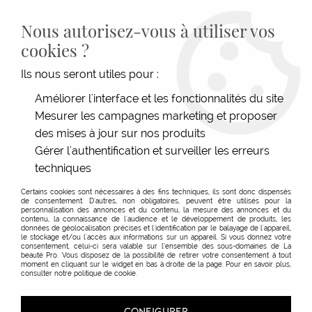
LIVRAISON GRATUITE DÈS 139€HT D'ACHAT - PAIEMENT
100% SÉCURISÉ -
28 MAGASINS
- SERVICE CLIENT À VOTRE
Nous autorisez-vous à utiliser vos
ÉCOUTE
cookies ?
0
Ils nous seront utiles pour :
Améliorer l'interface et les fonctionnalités du site
Mesurer les campagnes marketing et proposer
des mises à jour sur nos produits
Gérer l'authentification et surveiller les erreurs
techniques
Certains cookies sont nécessaires à des fins techniques, ils sont donc dispensés
de consentement. D'autres, non obligatoires, peuvent être utilisés pour la
personnalisation des annonces et du contenu, la mesure des annonces et du
contenu, la connaissance de l'audience et le développement de produits, les
données de géolocalisation précises et l'identification par le balayage de l'appareil,
Coiffure à domicile
le stockage et/ou l'accès aux informations sur un appareil. Si vous donnez votre
consentement, celui-ci sera valable sur l’ensemble des sous-domaines de La
beauté Pro. Vous disposez de la possibilité de retirer votre consentement à tout
moment en cliquant sur le widget en bas à droite de la page. Pour en savoir plus,
consulter notre politique de cookie.
TRIER & FILTRER
CONFIGURER