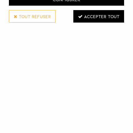
TOUT REFUSER
ACCEPTER TOUT
ANNE-MARIE BEAULIET
BAC GONFLABLE
Réf. :
102506
Bac gonflable pratique et simple à utiliser : il suffit de le
placer autour du cou de la personne, à l'aide du velcro.
Parfait pour être utilisé à domicile, en maison de retraite
ou pour les personnes en fauteuil roulants