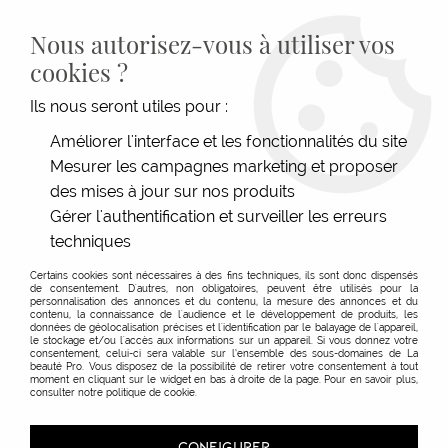
LIVRAISON GRATUITE DÈS 139€HT D'ACHAT - PAIEMENT
100% SÉCURISÉ -
28 MAGASINS
- SERVICE CLIENT À VOTRE
Nous autorisez-vous à utiliser vos
ÉCOUTE
cookies ?
0
Ils nous seront utiles pour :
Améliorer l'interface et les fonctionnalités du site
Mesurer les campagnes marketing et proposer
ACCUEIL
>
MOBILIER
>
PETIT MOBILIER
>
LAVE-TÊTE
>
BAC GONFLABLE
des mises à jour sur nos produits
Gérer l'authentification et surveiller les erreurs
techniques
Certains cookies sont nécessaires à des fins techniques, ils sont donc dispensés
de consentement. D'autres, non obligatoires, peuvent être utilisés pour la
personnalisation des annonces et du contenu, la mesure des annonces et du
contenu, la connaissance de l'audience et le développement de produits, les
données de géolocalisation précises et l'identification par le balayage de l'appareil,
le stockage et/ou l'accès aux informations sur un appareil. Si vous donnez votre
consentement, celui-ci sera valable sur l’ensemble des sous-domaines de La
beauté Pro. Vous disposez de la possibilité de retirer votre consentement à tout
moment en cliquant sur le widget en bas à droite de la page. Pour en savoir plus,
consulter notre politique de cookie.
CONFIGURER