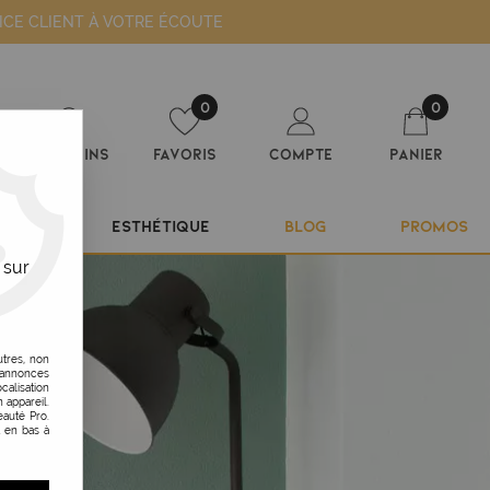
ICE CLIENT À VOTRE ÉCOUTE
0
0
Magasins
Favoris
Compte
Panier
ILIER
ESTHÉTIQUE
BLOG
PROMOS
 sur
utres, non
s annonces
calisation
 appareil.
auté Pro.
t en bas à