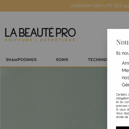
LIVRAISON GRATUITE DÈS 13
Nous
Ils no
SHAMPOOINGS
SOINS
TECHNIQUE
Amé
Mes
nos
Gér
Certains 
obligatoi
et du con
précises 
Si vous 
Vous disp
droite de