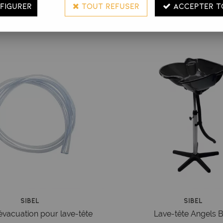
FIGURER
TOUT REFUSER
ACCEPTER T
Lave-tête portable
Sibel
Sibel
évacuation pour lave-tête
Lave-tête Angels 