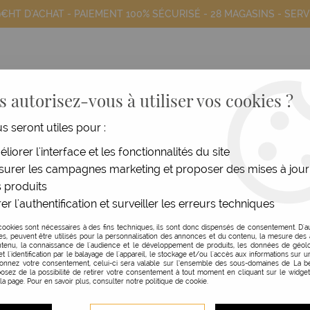
9€HT D'ACHAT - PAIEMENT 100% SÉCURISÉ -
28 MAGASINS
- SERV
 autorisez-vous à utiliser vos cookies ?
us seront utiles pour :
COIFFANTS
HOMME
MATÉRIEL
MOB
liorer l'interface et les fonctionnalités du site
urer les campagnes marketing et proposer des mises à jour
 produits
er l'authentification et surveiller les erreurs techniques
cookies sont nécessaires à des fins techniques, ils sont donc dispensés de consentement. D'a
res, peuvent être utilisés pour la personnalisation des annonces et du contenu, la mesure de
tenu, la connaissance de l'audience et le développement de produits, les données de géolo
et l'identification par le balayage de l'appareil, le stockage et/ou l'accès aux informations sur un
donnez votre consentement, celui-ci sera valable sur l’ensemble des sous-domaines de La be
osez de la possibilité de retirer votre consentement à tout moment en cliquant sur le widge
 la page. Pour en savoir plus, consulter notre politique de cookie.