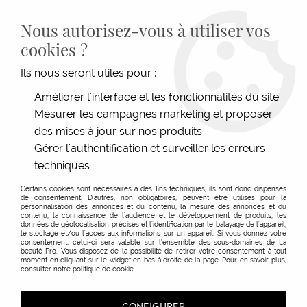
LIVRAISON GRATUITE DÈS 139€HT D'ACHAT - PAIEMENT
100% SÉCURISÉ -
28 MAGASINS
- SERVICE CLIENT À VOTRE
Nous autorisez-vous à utiliser vos
ÉCOUTE
cookies ?
0
Ils nous seront utiles pour :
Améliorer l'interface et les fonctionnalités du site
Mesurer les campagnes marketing et proposer
des mises à jour sur nos produits
Gérer l'authentification et surveiller les erreurs
techniques
Certains cookies sont nécessaires à des fins techniques, ils sont donc dispensés
de consentement. D'autres, non obligatoires, peuvent être utilisés pour la
personnalisation des annonces et du contenu, la mesure des annonces et du
contenu, la connaissance de l'audience et le développement de produits, les
données de géolocalisation précises et l'identification par le balayage de l'appareil,
Balances & Minuteurs
le stockage et/ou l'accès aux informations sur un appareil. Si vous donnez votre
consentement, celui-ci sera valable sur l’ensemble des sous-domaines de La
beauté Pro. Vous disposez de la possibilité de retirer votre consentement à tout
moment en cliquant sur le widget en bas à droite de la page. Pour en savoir plus,
consulter notre politique de cookie.
TRIER & FILTRER
CONFIGURER