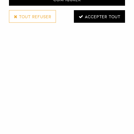
TOUT REFUSER
ACCEPTER TOUT
Nook
Crème colorante The Origin Color
100 ml
Connectez-vous pour voir les tarifs