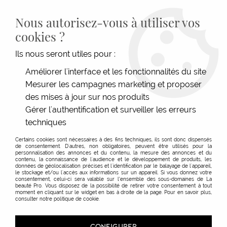
LIVRAISON GRATUITE DÈS 139€HT D'ACHAT - PAIEMENT
100% SÉCURISÉ -
28 MAGASINS
- SERVICE CLIENT À VOTRE
Nous autorisez-vous à utiliser vos
ÉCOUTE
cookies ?
0
Ils nous seront utiles pour :
Améliorer l'interface et les fonctionnalités du site
Mesurer les campagnes marketing et proposer
des mises à jour sur nos produits
Gérer l'authentification et surveiller les erreurs
Coloration d'oxydation
techniques
Certains cookies sont nécessaires à des fins techniques, ils sont donc dispensés
de consentement. D'autres, non obligatoires, peuvent être utilisés pour la
personnalisation des annonces et du contenu, la mesure des annonces et du
contenu, la connaissance de l'audience et le développement de produits, les
données de géolocalisation précises et l'identification par le balayage de l'appareil,
le stockage et/ou l'accès aux informations sur un appareil. Si vous donnez votre
TRIER & FILTRER
consentement, celui-ci sera valable sur l’ensemble des sous-domaines de La
beauté Pro. Vous disposez de la possibilité de retirer votre consentement à tout
moment en cliquant sur le widget en bas à droite de la page. Pour en savoir plus,
consulter notre politique de cookie.
CONFIGURER