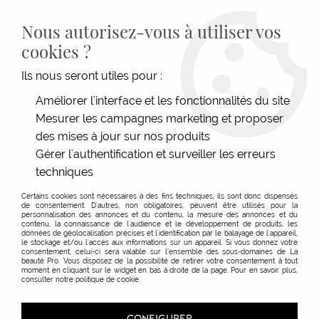
LIVRAISON GRATUITE DÈS 139€HT D'ACHAT - PAIEMENT
100% SÉCURISÉ -
28 MAGASINS
- SERVICE CLIENT À VOTRE
Nous autorisez-vous à utiliser vos
ÉCOUTE
cookies ?
0
Ils nous seront utiles pour :
Améliorer l'interface et les fonctionnalités du site
Matériel Coloration &
Mesurer les campagnes marketing et proposer
des mises à jour sur nos produits
Permanente
Gérer l'authentification et surveiller les erreurs
techniques
Certains cookies sont nécessaires à des fins techniques, ils sont donc dispensés
de consentement. D'autres, non obligatoires, peuvent être utilisés pour la
personnalisation des annonces et du contenu, la mesure des annonces et du
TRIER & FILTRER
contenu, la connaissance de l'audience et le développement de produits, les
données de géolocalisation précises et l'identification par le balayage de l'appareil,
le stockage et/ou l'accès aux informations sur un appareil. Si vous donnez votre
consentement, celui-ci sera valable sur l’ensemble des sous-domaines de La
beauté Pro. Vous disposez de la possibilité de retirer votre consentement à tout
moment en cliquant sur le widget en bas à droite de la page. Pour en savoir plus,
consulter notre politique de cookie.
CONFIGURER