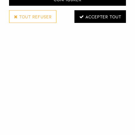
TOUT REFUSER
ACCEPTER TOUT
Framar
Aluminium 5X12cm / 97m / 15 microns
Connectez-vous pour voir les tarifs
VOIR LE PRODUIT