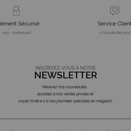
iement Sécurisé
Service Clien
visa - mastercard
À l'écoute des pros
INSCRIVEZ-VOUS À NOTRE
NEWSLETTER
Recevez nos nouveautés,
accédez à nos ventes privées et
soyez invité·e·s à nos journées spéciales en magasin.