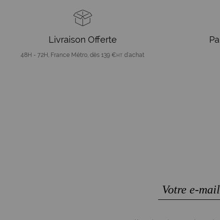
Livraison Offerte
Pa
48H - 72H, France Métro, dès 139 €
d'achat
HT