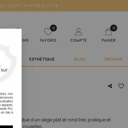
ICE CLIENT À VOTRE ÉCOUTE
0
0
Magasins
Favoris
Compte
Panier
ILIER
ESTHÉTIQUE
BLOG
PROMOS
 sur
utres, non
s annonces
C
calisation
 appareil.
auté Pro.
t en bas à
est constitué d'un siège plat et rond très pratique et
romée à 5 roulettes.