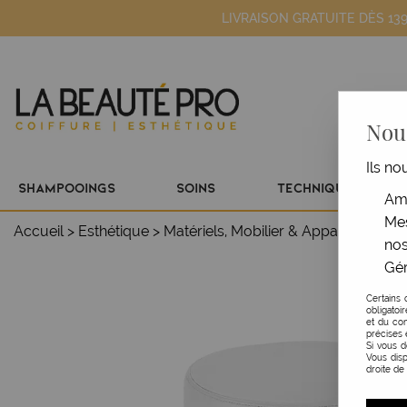
LIVRAISON GRATUITE DÈS 13
Nous
Ils no
SHAMPOOINGS
SOINS
TECHNIQUE
Amé
Mes
Accueil
>
Esthétique
>
Matériels, Mobilier & Appareils
>
Mobi
nos
Gér
Certains 
obligatoi
et du con
précises 
Si vous 
Vous disp
droite de