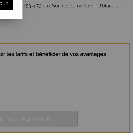
OUT
érin à gaz de 53 à 73 cm. Son revêtement en PU blanc de
ntretien.
r les tarifs et bénéficier de vos avantages
R AU PANIER