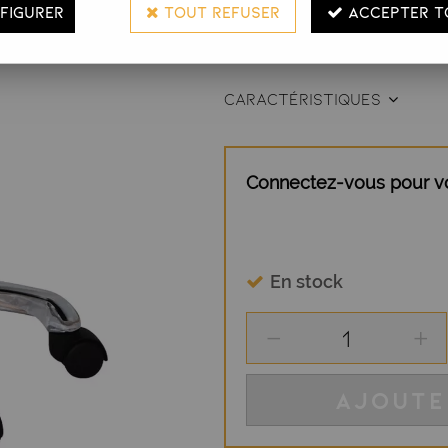
FIGURER
TOUT REFUSER
ACCEPTER T
Sa hauteur est réglable par v
haute qualité est très facile d'e
CARACTÉRISTIQUES
Connectez-vous pour voi
En stock
AJOUTE