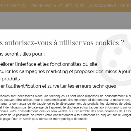
9€HT D'ACHAT - PAIEMENT 100% SÉCURISÉ -
28 MAGASINS
- SERV
 autorisez-vous à utiliser vos cookies ?
us seront utiles pour :
COIFFANTS
HOMME
MATÉRIEL
MOB
liorer l'interface et les fonctionnalités du site
urer les campagnes marketing et proposer des mises à jour
lier Divers
>
Tabouret Fast Blanc
 produits
er l'authentification et surveiller les erreurs techniques
WEELKO
cookies sont nécessaires à des fins techniques, ils sont donc dispensés de consentement. D'a
res, peuvent être utilisés pour la personnalisation des annonces et du contenu, la mesure de
TABOURET FAST BLAN
tenu, la connaissance de l'audience et le développement de produits, les données de géolo
et l'identification par le balayage de l'appareil, le stockage et/ou l'accès aux informations sur un
donnez votre consentement, celui-ci sera valable sur l’ensemble des sous-domaines de La be
Réf. :
116763
osez de la possibilité de retirer votre consentement à tout moment en cliquant sur le widge
 la page. Pour en savoir plus, consulter notre politique de cookie.
Le Tabouret Fast Blanc Weelko 
ergonomique et d'une base ch