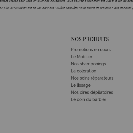
ment utilisée pour vous envoyer nos newsletters. Vous pouvez à tout moment utiliser le lien de dé
ir plus sur le traitement de vos données, veuillez consulter notre charte de protection des données 
NOS PRODUITS
Promotions en cours
Le Mobilier
Nos shampooings
La coloration
Nos soins réparateurs
Le lissage
Nos cires dépilatoires
Le coin du barbier