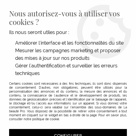
LIVRAISON GRATUITE DÈS 139€HT D'ACHAT - PAIEMENT
100% SÉCURISÉ -
28 MAGASINS
- SERVICE CLIENT À VOTRE
Nous autorisez-vous à utiliser vos
ÉCOUTE
cookies ?
0
Ils nous seront utiles pour :
Améliorer l'interface et les fonctionnalités du site
Mesurer les campagnes marketing et proposer
des mises à jour sur nos produits
Gérer l'authentification et surveiller les erreurs
techniques
Certains cookies sont nécessaires à des fins techniques, ils sont donc dispensés
de consentement. D'autres, non obligatoires, peuvent être utilisés pour la
personnalisation des annonces et du contenu, la mesure des annonces et du
contenu, la connaissance de l'audience et le développement de produits, les
données de géolocalisation précises et l'identification par le balayage de l'appareil,
Mobilier Divers
le stockage et/ou l'accès aux informations sur un appareil. Si vous donnez votre
consentement, celui-ci sera valable sur l’ensemble des sous-domaines de La
beauté Pro. Vous disposez de la possibilité de retirer votre consentement à tout
moment en cliquant sur le widget en bas à droite de la page. Pour en savoir plus,
consulter notre politique de cookie.
TRIER & FILTRER
CONFIGURER