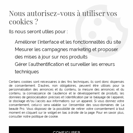
LIVRAISON GRATUITE DÈS 139€HT D'ACHAT - PAIEMENT
100% SÉCURISÉ -
28 MAGASINS
- SERVICE CLIENT À VOTRE
Nous autorisez-vous à utiliser vos
ÉCOUTE
cookies ?
0
Ils nous seront utiles pour :
Améliorer l'interface et les fonctionnalités du site
Mesurer les campagnes marketing et proposer
des mises à jour sur nos produits
Gérer l'authentification et surveiller les erreurs
techniques
Certains cookies sont nécessaires à des fins techniques, ils sont donc dispensés
de consentement. D'autres, non obligatoires, peuvent être utilisés pour la
personnalisation des annonces et du contenu, la mesure des annonces et du
contenu, la connaissance de l'audience et le développement de produits, les
données de géolocalisation précises et l'identification par le balayage de l'appareil,
Soin Mains & Pieds
le stockage et/ou l'accès aux informations sur un appareil. Si vous donnez votre
consentement, celui-ci sera valable sur l’ensemble des sous-domaines de La
beauté Pro. Vous disposez de la possibilité de retirer votre consentement à tout
moment en cliquant sur le widget en bas à droite de la page. Pour en savoir plus,
consulter notre politique de cookie.
TRIER & FILTRER
CONFIGURER