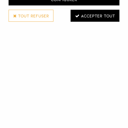
TOUT REFUSER
ACCEPTER TOUT
NATURNUA
CRÈME TALONS
Réf. :
130317
Crème régénérante formulée avec des actifs naturels
pour nourrir, réparer et hydrater en profondeur
améliorant l’apparence de la peau, laissant une finition
veloutée et fournissant une texture soyeuse.