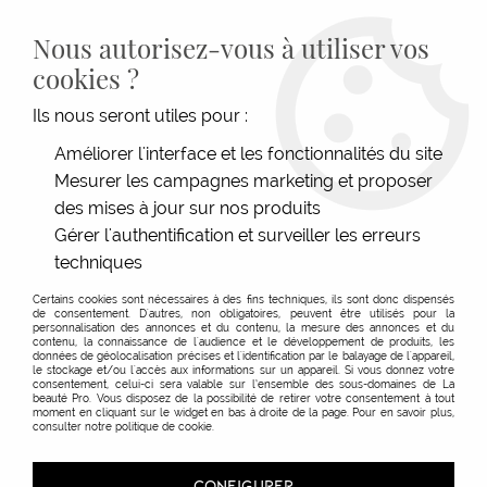
LIVRAISON GRATUITE DÈS 139€HT D'ACHAT - PAIEMENT
100% SÉCURISÉ -
28 MAGASINS
- SERVICE CLIENT À VOTRE
Nous autorisez-vous à utiliser vos
ÉCOUTE
cookies ?
0
Ils nous seront utiles pour :
Améliorer l'interface et les fonctionnalités du site
Mesurer les campagnes marketing et proposer
ACCUEIL
>
ESTHÉTIQUE
>
VISAGE & CORPS
>
SOINS DU CORPS
>
SOINS
>
SOIN MAINS & PIEDS
>
CRÈME TALONS
des mises à jour sur nos produits
Gérer l'authentification et surveiller les erreurs
techniques
Certains cookies sont nécessaires à des fins techniques, ils sont donc dispensés
de consentement. D'autres, non obligatoires, peuvent être utilisés pour la
personnalisation des annonces et du contenu, la mesure des annonces et du
contenu, la connaissance de l'audience et le développement de produits, les
données de géolocalisation précises et l'identification par le balayage de l'appareil,
le stockage et/ou l'accès aux informations sur un appareil. Si vous donnez votre
consentement, celui-ci sera valable sur l’ensemble des sous-domaines de La
beauté Pro. Vous disposez de la possibilité de retirer votre consentement à tout
moment en cliquant sur le widget en bas à droite de la page. Pour en savoir plus,
consulter notre politique de cookie.
CONFIGURER