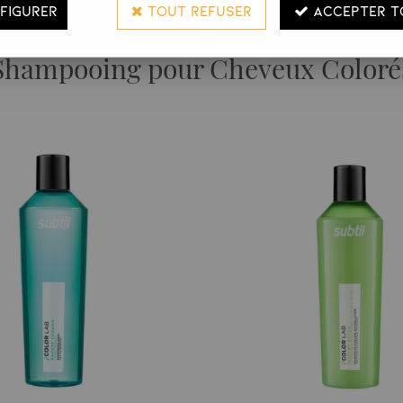
FIGURER
TOUT REFUSER
ACCEPTER T
Shampooing pour Cheveux Coloré