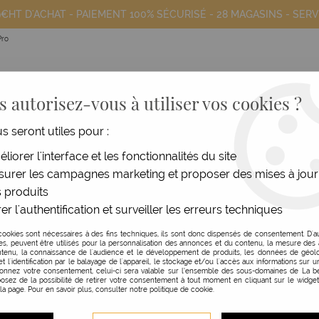
9€HT D'ACHAT - PAIEMENT 100% SÉCURISÉ -
28 MAGASINS
- SERV
Pro
 autorisez-vous à utiliser vos cookies ?
us seront utiles pour :
liorer l'interface et les fonctionnalités du site
COIFFANTS
HOMME
MATÉRIEL
MOB
urer les campagnes marketing et proposer des mises à jour
 produits
er l'authentification et surveiller les erreurs techniques
cookies sont nécessaires à des fins techniques, ils sont donc dispensés de consentement. D'a
res, peuvent être utilisés pour la personnalisation des annonces et du contenu, la mesure de
tenu, la connaissance de l'audience et le développement de produits, les données de géolo
et l'identification par le balayage de l'appareil, le stockage et/ou l'accès aux informations sur un
donnez votre consentement, celui-ci sera valable sur l’ensemble des sous-domaines de La be
osez de la possibilité de retirer votre consentement à tout moment en cliquant sur le widge
 la page. Pour en savoir plus, consulter notre politique de cookie.