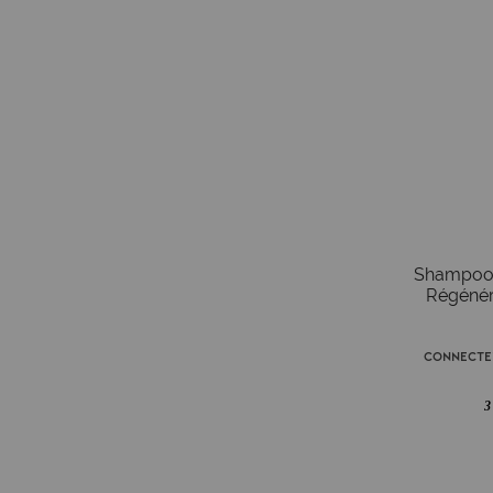
Shampooi
Régénér
Connecte
3