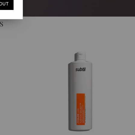
OUT
s