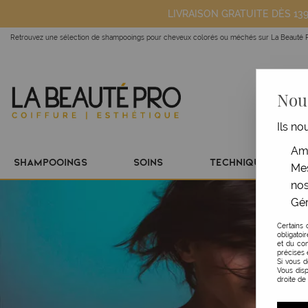
LIVRAISON GRATUITE DÈS 13
Retrouvez une sélection de shampooings pour cheveux colorés ou méchés sur La Beauté 
Nous
Ils no
Amé
SHAMPOOINGS
SOINS
TECHNIQUE
Mes
nos
Gér
Certains 
obligatoi
et du con
précises 
Si vous 
Vous disp
droite de