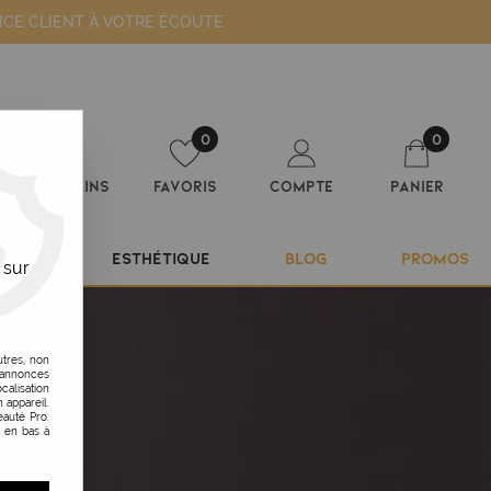
ICE CLIENT À VOTRE ÉCOUTE
0
0
Magasins
Favoris
Compte
Panier
ILIER
ESTHÉTIQUE
BLOG
PROMOS
 sur
utres, non
s annonces
calisation
 appareil.
auté Pro.
t en bas à