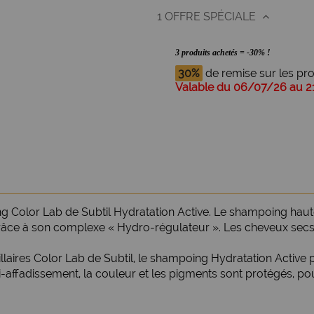
1 OFFRE SPÉCIALE
3 produits achetés = -30% !
30%
de remise sur les prod
Valable du 06/07/26 au 
 Color Lab de Subtil Hydratation Active. Le shampoing haute
grâce à son complexe « Hydro-régulateur ». Les cheveux secs d
aires Color Lab de Subtil, le shampoing Hydratation Active p
affadissement, la couleur et les pigments sont protégés, pou