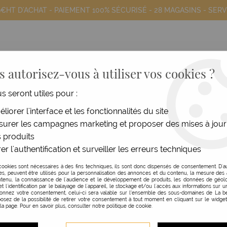
9€HT D'ACHAT - PAIEMENT 100% SÉCURISÉ -
28 MAGASINS
- SERV
 autorisez-vous à utiliser vos cookies ?
us seront utiles pour :
COIFFANTS
HOMME
MATÉRIEL
MOB
liorer l'interface et les fonctionnalités du site
urer les campagnes marketing et proposer des mises à jour
 & cassants
>
Shampooing Hydratation Active Color Lab
 produits
er l'authentification et surveiller les erreurs techniques
SUBTIL
cookies sont nécessaires à des fins techniques, ils sont donc dispensés de consentement. D'a
res, peuvent être utilisés pour la personnalisation des annonces et du contenu, la mesure de
SHAMPOOING HYDRATA
tenu, la connaissance de l'audience et le développement de produits, les données de géolo
et l'identification par le balayage de l'appareil, le stockage et/ou l'accès aux informations sur un
donnez votre consentement, celui-ci sera valable sur l’ensemble des sous-domaines de La be
300 ML
osez de la possibilité de retirer votre consentement à tout moment en cliquant sur le widge
 la page. Pour en savoir plus, consulter notre politique de cookie.
Réf. :
113759
Le shampooing Hydratation Act