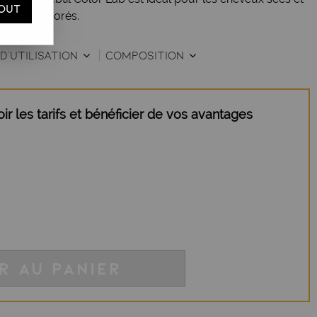
OUT
rels ou colorés.
D'UTILISATION
COMPOSITION
r les tarifs et bénéficier de vos avantages
R AU PANIER