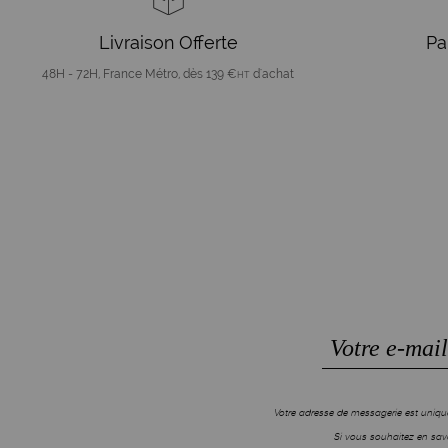
Livraison Offerte
Pa
48H - 72H, France Métro, dès 139 €
d'achat
HT
Votre adresse de messagerie est unique
Si vous souhaitez en savo