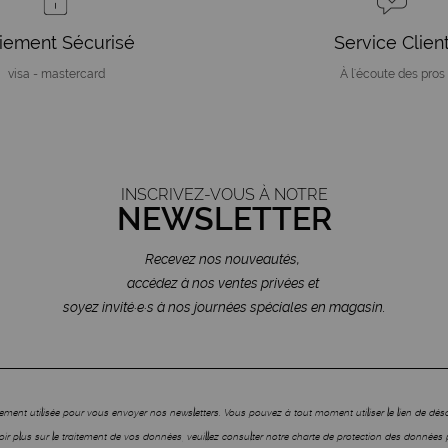
iement Sécurisé
Service Clien
visa - mastercard
À l'écoute des pros
INSCRIVEZ-VOUS À NOTRE
NEWSLETTER
Recevez nos nouveautés,
accédez à nos ventes privées et
soyez invité·e·s à nos journées spéciales en magasin.
ment utilisée pour vous envoyer nos newsletters. Vous pouvez à tout moment utiliser le lien de dé
ir plus sur le traitement de vos données, veuillez consulter notre charte de protection des données 