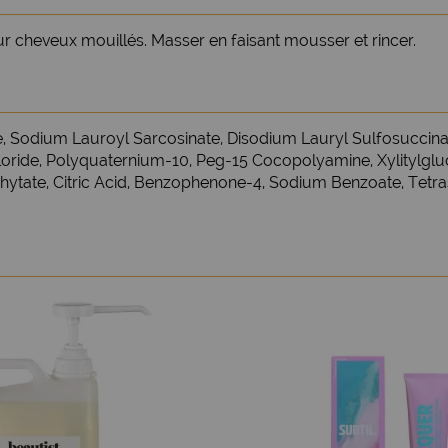
r cheveux mouillés. Masser en faisant mousser et rincer.
Sodium Lauroyl Sarcosinate, Disodium Lauryl Sulfosuccinate
ride, Polyquaternium-10, Peg-15 Cocopolyamine, Xylitylgluco
Phytate, Citric Acid, Benzophenone-4, Sodium Benzoate, Tetr