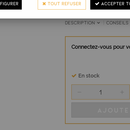
FIGURER
TOUT REFUSER
ACCEPTER T
déshydratés, qu'ils soient natu
DESCRIPTION
CONSEILS 
Connectez-vous pour voi
En stock
AJOUTE