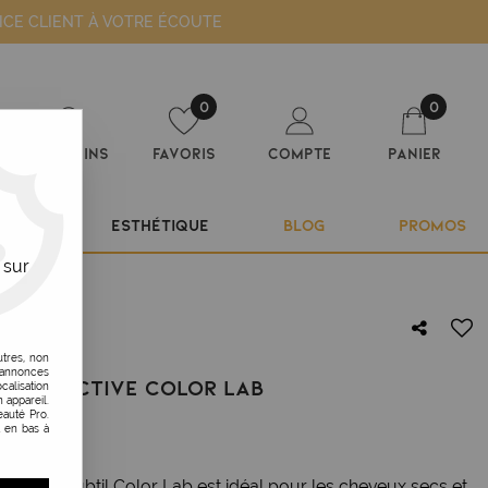
ICE CLIENT À VOTRE ÉCOUTE
0
0
Magasins
Favoris
Compte
Panier
ILIER
ESTHÉTIQUE
BLOG
PROMOS
 sur
utres, non
s annonces
TION ACTIVE COLOR LAB
calisation
 appareil.
auté Pro.
t en bas à
ive de Subtil Color Lab est idéal pour les cheveux secs et