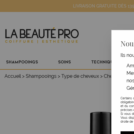
LIVRAISON GRATUITE DÈS 13
Nous
Ils no
SHAMPOOINGS
SOINS
TECHNIQUE
Amé
Mes
Accueil
>
Shampooings
>
Type de cheveux
>
Cheveux secs
nos
Gér
Certains 
obligatoi
et du con
précises 
Si vous 
Vous disp
droite de