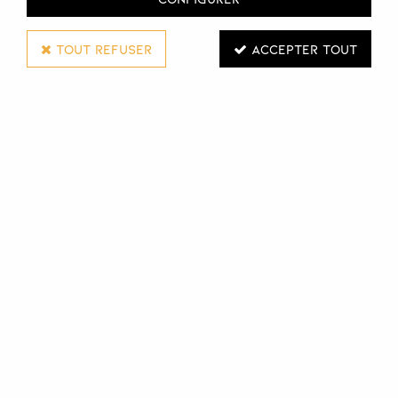
TOUT REFUSER
ACCEPTER TOUT
SIBEL
SHAKER ET DOSEUR 3-EN-1
Réf. :
111283
Saker, doseur et bol 3-en-1
Shaker ergonomique
Bol avec panc inclinés pour essuyer son pinceau