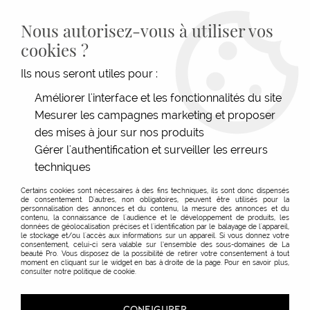
LIVRAISON GRATUITE DÈS 139€HT D'ACHAT - PAIEMENT
100% SÉCURISÉ -
28 MAGASINS
- SERVICE CLIENT À VOTRE
Nous autorisez-vous à utiliser vos
ÉCOUTE
cookies ?
0
Ils nous seront utiles pour :
Améliorer l'interface et les fonctionnalités du site
Mesurer les campagnes marketing et proposer
ACCUEIL
>
TECHNIQUE
>
MATÉRIEL COLORATION & PERMANENTE
>
BOLS & PINCEAUX
>
SHAKER ET DOSEUR 3-EN-1
des mises à jour sur nos produits
Gérer l'authentification et surveiller les erreurs
techniques
Certains cookies sont nécessaires à des fins techniques, ils sont donc dispensés
de consentement. D'autres, non obligatoires, peuvent être utilisés pour la
personnalisation des annonces et du contenu, la mesure des annonces et du
contenu, la connaissance de l'audience et le développement de produits, les
données de géolocalisation précises et l'identification par le balayage de l'appareil,
le stockage et/ou l'accès aux informations sur un appareil. Si vous donnez votre
consentement, celui-ci sera valable sur l’ensemble des sous-domaines de La
beauté Pro. Vous disposez de la possibilité de retirer votre consentement à tout
moment en cliquant sur le widget en bas à droite de la page. Pour en savoir plus,
consulter notre politique de cookie.
CONFIGURER