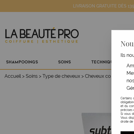
LIVRAISON GRATUITE DÈS 13
Nous
Ils no
SHAMPOOINGS
SOINS
TECHNIQUE
Amé
Mes
Accueil
>
Soins
>
Type de cheveux
>
Cheveux colorés
>
Re
nos
Gér
Certains 
obligatoi
et du con
précises 
Si vous 
Vous disp
droite de