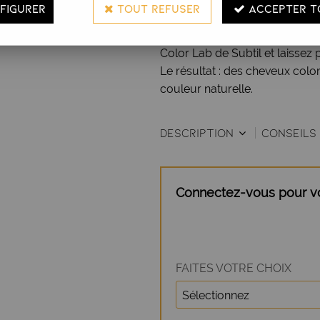
FIGURER
TOUT REFUSER
ACCEPTER T
et sans paraben.
Mélangez une ou plusieurs n
Color Lab de Subtil et laissez 
Le résultat : des cheveux color
couleur naturelle.
DESCRIPTION
CONSEILS 
Connectez-vous pour voi
FAITES VOTRE CHOIX