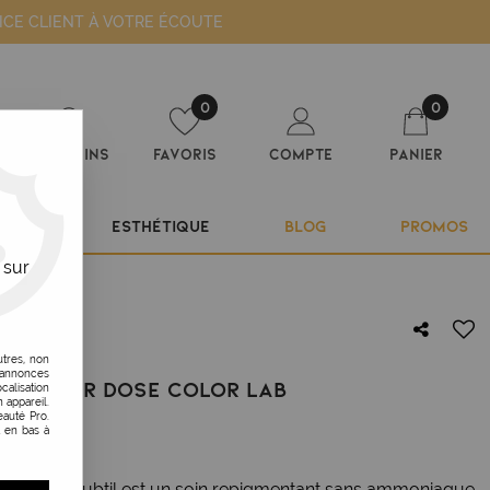
ICE CLIENT À VOTRE ÉCOUTE
0
0
Magasins
Favoris
Compte
Panier
ILIER
ESTHÉTIQUE
BLOG
PROMOS
 sur
utres, non
s annonces
TS COLOR DOSE COLOR LAB
calisation
 appareil.
auté Pro.
t en bas à
 Lab de Subtil est un soin repigmentant sans ammoniaque