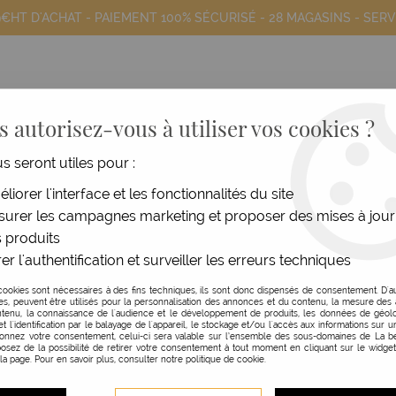
9€HT D'ACHAT - PAIEMENT 100% SÉCURISÉ -
28 MAGASINS
- SERV
 autorisez-vous à utiliser vos cookies ?
us seront utiles pour :
COIFFANTS
HOMME
MATÉRIEL
MOB
liorer l'interface et les fonctionnalités du site
urer les campagnes marketing et proposer des mises à jour
charge de pigments Color Dose Color Lab
 produits
er l'authentification et surveiller les erreurs techniques
SUBTIL
cookies sont nécessaires à des fins techniques, ils sont donc dispensés de consentement. D'a
res, peuvent être utilisés pour la personnalisation des annonces et du contenu, la mesure de
RECHARGE DE PIGMEN
tenu, la connaissance de l'audience et le développement de produits, les données de géolo
et l'identification par le balayage de l'appareil, le stockage et/ou l'accès aux informations sur un
donnez votre consentement, celui-ci sera valable sur l’ensemble des sous-domaines de La be
15 ML
osez de la possibilité de retirer votre consentement à tout moment en cliquant sur le widge
 la page. Pour en savoir plus, consulter notre politique de cookie.
Réf. :
113784
Color Dose de la gamme Color