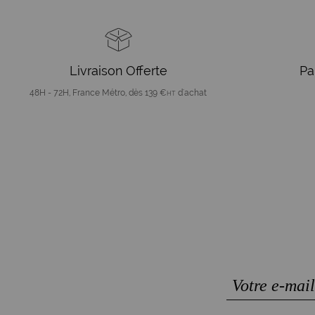
Livraison Offerte
Pa
48H - 72H, France Métro, dès 139 €
d'achat
HT