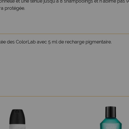
onnelle et une tenue jusqu'à 8 shampooings et n'abime pas 
era protégée.
e des ColorLab avec 5 ml de recharge pigmentaire.