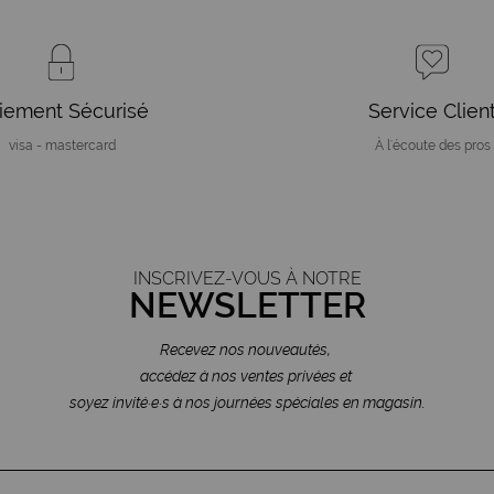
iement Sécurisé
Service Clien
visa - mastercard
À l'écoute des pros
INSCRIVEZ-VOUS À NOTRE
NEWSLETTER
Recevez nos nouveautés,
accédez à nos ventes privées et
soyez invité·e·s à nos journées spéciales en magasin.