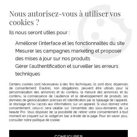
LIVRAISON GRATUITE DÈS 139€HT D'ACHAT - PAIEMENT
100% SÉCURISÉ -
28 MAGASINS
- SERVICE CLIENT À VOTRE
Nous autorisez-vous à utiliser vos
ÉCOUTE
cookies ?
0
Ils nous seront utiles pour :
Améliorer l'interface et les fonctionnalités du site
Mesurer les campagnes marketing et proposer
ACCUEIL
>
SOINS
>
TYPE DE SOINS
>
SOINS SANS RINÇAGE
>
MINI SOIN INTEGRAL 10
HYDRA
des mises à jour sur nos produits
Gérer l'authentification et surveiller les erreurs
techniques
Certains cookies sont nécessaires à des fins techniques, ils sont donc dispensés
de consentement. D'autres, non obligatoires, peuvent être utilisés pour la
personnalisation des annonces et du contenu, la mesure des annonces et du
contenu, la connaissance de l'audience et le développement de produits, les
données de géolocalisation précises et l'identification par le balayage de l'appareil,
le stockage et/ou l'accès aux informations sur un appareil. Si vous donnez votre
consentement, celui-ci sera valable sur l’ensemble des sous-domaines de La
beauté Pro. Vous disposez de la possibilité de retirer votre consentement à tout
moment en cliquant sur le widget en bas à droite de la page. Pour en savoir plus,
consulter notre politique de cookie.
CONFIGURER