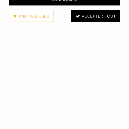
TOUT REFUSER
ACCEPTER TOUT
SUBTIL
MINI SOIN INTEGRAL 10 HYDRA
Réf. :
130020
Le soin intégral Subtil est un produit capillaire 10 en 1
apportant un gain de temps considérable dans votre
routine quotidienne.
Le soin Subtil 10 en 1 n'a pas besoin de rinçage et apporte