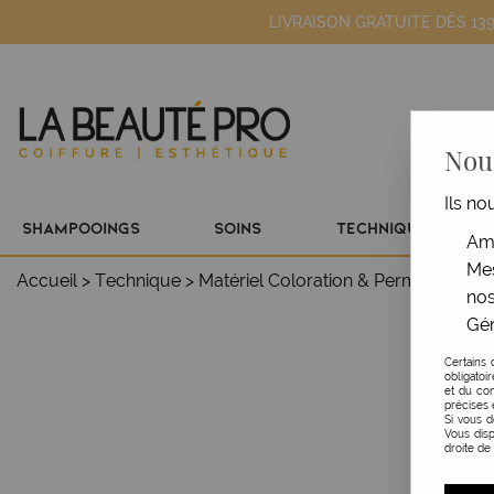
LIVRAISON GRATUITE DÈS 13
Nous
Ils no
SHAMPOOINGS
SOINS
TECHNIQUE
Amé
Mes
Accueil
>
Technique
>
Matériel Coloration & Permanente
>
nos
Gér
Certains 
obligatoi
et du con
précises 
Si vous 
Vous disp
droite de