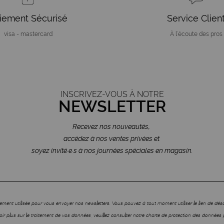
iement Sécurisé
Service Clien
visa - mastercard
À l'écoute des pros
INSCRIVEZ-VOUS À NOTRE
NEWSLETTER
Recevez nos nouveautés,
accédez à nos ventes privées et
soyez invité·e·s à nos journées spéciales en magasin.
ment utilisée pour vous envoyer nos newsletters. Vous pouvez à tout moment utiliser le lien de dé
ir plus sur le traitement de vos données, veuillez consulter notre charte de protection des données 