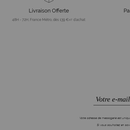
Livraison Offerte
Pa
48H - 72H, France Métro, dès 139 €
d'achat
HT
Votre adresse de messagerie est unique
Si vous souhaitez en savo