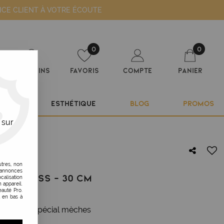
ICE CLIENT À VOTRE ÉCOUTE
0
0
Magasins
Favoris
Compte
Panier
ILIER
ESTHÉTIQUE
BLOG
PROMOS
 sur
0 cm
utres, non
s annonces
H'EXPRESS - 30 CM
calisation
 appareil.
auté Pro.
t en bas à
e chaleur spécial mèches