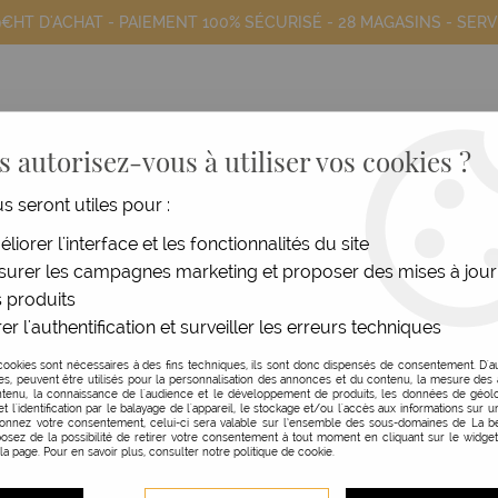
9€HT D'ACHAT - PAIEMENT 100% SÉCURISÉ -
28 MAGASINS
- SERV
 autorisez-vous à utiliser vos cookies ?
us seront utiles pour :
COIFFANTS
HOMME
MATÉRIEL
MOB
liorer l'interface et les fonctionnalités du site
urer les campagnes marketing et proposer des mises à jour
Accessoires Coloration
>
Papier à mèches Mèch'express - 3
 produits
er l'authentification et surveiller les erreurs techniques
JACQUES SEBAN
cookies sont nécessaires à des fins techniques, ils sont donc dispensés de consentement. D'a
res, peuvent être utilisés pour la personnalisation des annonces et du contenu, la mesure de
PAPIER À MÈCHES MÈC
tenu, la connaissance de l'audience et le développement de produits, les données de géolo
et l'identification par le balayage de l'appareil, le stockage et/ou l'accès aux informations sur un
donnez votre consentement, celui-ci sera valable sur l’ensemble des sous-domaines de La be
Réf. :
103283
osez de la possibilité de retirer votre consentement à tout moment en cliquant sur le widge
 la page. Pour en savoir plus, consulter notre politique de cookie.
Papier thermique activateur d