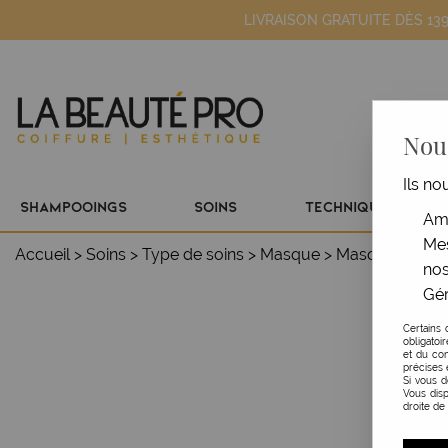
LIVRAISON GRATUITE DÈS 13
Nous
Ils no
SHAMPOOINGS
SOINS
TECHNIQUE
Amé
Mes
Accueil
>
Soins
>
Type de soins
>
Masque
>
Masque Miroir L
nos
Gér
Certains 
obligatoi
et du con
précises 
Si vous 
Vous disp
droite de