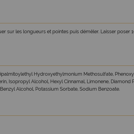
er sur les longueurs et pointes puis démêler. Laisser poser 
 Dipalmitoylethyl Hydroxyethylmonium Methosulfate, Phenox
erin, Isopropyl Alcohol, Hexyl Cinnamal, Limonene, Diamond
e, Benzyl Alcohol, Potassium Sorbate, Sodium Benzoate.