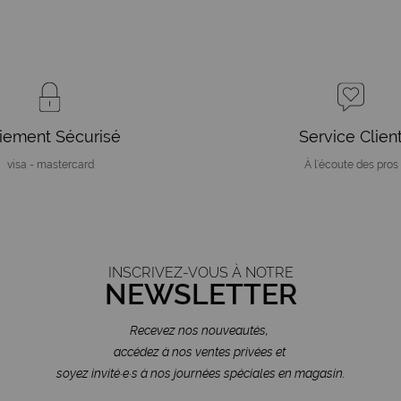
iement Sécurisé
Service Clien
visa - mastercard
À l'écoute des pros
INSCRIVEZ-VOUS À NOTRE
NEWSLETTER
Recevez nos nouveautés,
accédez à nos ventes privées et
soyez invité·e·s à nos journées spéciales en magasin.