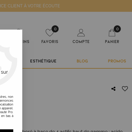
ICE CLIENT À VOTRE ÉCOUTE
0
0
Magasins
Favoris
Compte
Panier
ILIER
ESTHÉTIQUE
BLOG
PROMOS
 sur
utres, non
s annonces
AIR
calisation
 appareil.
auté Pro.
t en bas à
in est élaboré à base de 4 actifs haut de gamme : acide