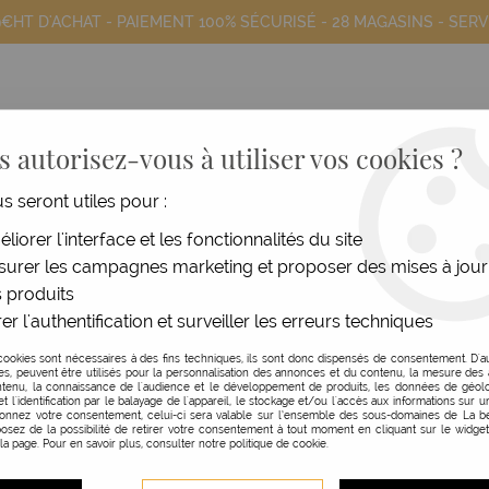
9€HT D'ACHAT - PAIEMENT 100% SÉCURISÉ -
28 MAGASINS
- SERV
 autorisez-vous à utiliser vos cookies ?
us seront utiles pour :
COIFFANTS
HOMME
MATÉRIEL
MOB
liorer l'interface et les fonctionnalités du site
urer les campagnes marketing et proposer des mises à jour
ift Hair
 produits
er l'authentification et surveiller les erreurs techniques
URBAN KERATIN
cookies sont nécessaires à des fins techniques, ils sont donc dispensés de consentement. D'a
res, peuvent être utilisés pour la personnalisation des annonces et du contenu, la mesure de
MASQUE MIROIR LIFT H
tenu, la connaissance de l'audience et le développement de produits, les données de géolo
et l'identification par le balayage de l'appareil, le stockage et/ou l'accès aux informations sur un
donnez votre consentement, celui-ci sera valable sur l’ensemble des sous-domaines de La be
200 ML
osez de la possibilité de retirer votre consentement à tout moment en cliquant sur le widge
 la page. Pour en savoir plus, consulter notre politique de cookie.
Réf. :
129769
Le masque Miroir d'Urban Kerat