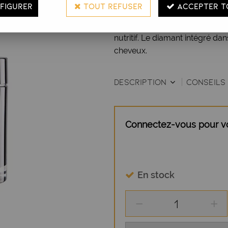
FIGURER
TOUT REFUSER
ACCEPTER T
hyaluronique, charbon actif, ke
texture légère rajeunit la chev
nutritif. Le diamant intégré d
cheveux.
DESCRIPTION
CONSEILS 
Connectez-vous pour voi
En stock