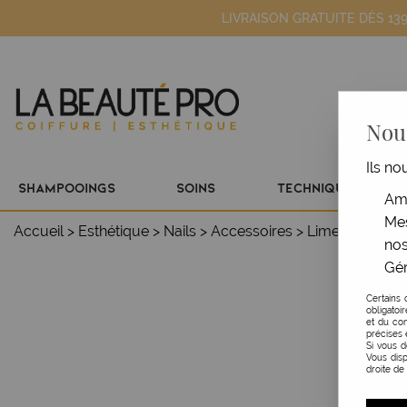
LIVRAISON GRATUITE DÈS 13
Nous
Ils no
SHAMPOOINGS
SOINS
TECHNIQUE
Amé
Mes
Accueil
>
Esthétique
>
Nails
>
Accessoires
>
Lime droite e
nos
Gér
Certains 
obligatoi
et du con
précises 
Si vous 
Vous disp
droite de