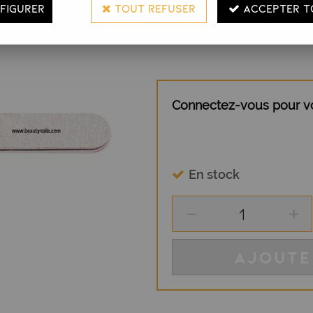
FIGURER
TOUT REFUSER
ACCEPTER T
Garanties 4 fois plus résistan
rapidement. EXTRA DURE Gra
Connectez-vous pour voi
En stock
AJOUTE