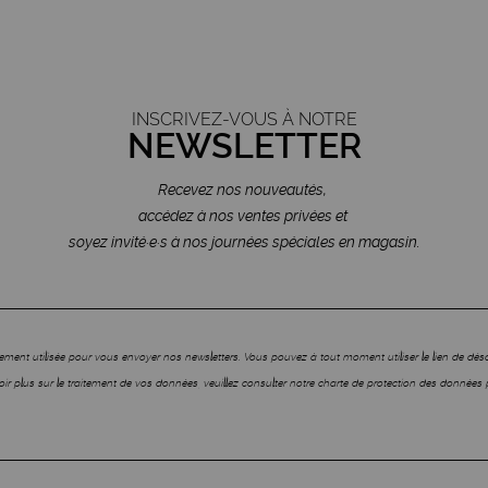
INSCRIVEZ-VOUS À NOTRE
NEWSLETTER
Recevez nos nouveautés,
accédez à nos ventes privées et
soyez invité·e·s à nos journées spéciales en magasin.
ment utilisée pour vous envoyer nos newsletters. Vous pouvez à tout moment utiliser le lien de dé
ir plus sur le traitement de vos données, veuillez consulter notre charte de protection des données 