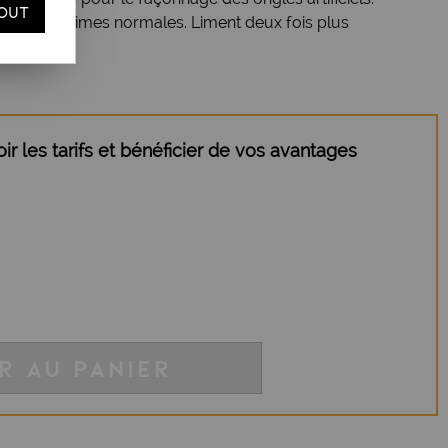
OUT
tes que les limes normales. Liment deux fois plus
in 80/80.
r les tarifs et bénéficier de vos avantages
R AU PANIER