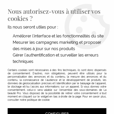
LIVRAISON GRATUITE DÈS 139€HT D'ACHAT - PAIEMENT
100% SÉCURISÉ -
28 MAGASINS
- SERVICE CLIENT À VOTRE
Nous autorisez-vous à utiliser vos
ÉCOUTE
cookies ?
0
Ils nous seront utiles pour :
Améliorer l'interface et les fonctionnalités du site
Mesurer les campagnes marketing et proposer
ACCUEIL
>
MATÉRIEL COIFFURE
>
COUPE
>
RASOIR & LAMES
>
LAMES PLATINIUM
des mises à jour sur nos produits
Gérer l'authentification et surveiller les erreurs
techniques
Certains cookies sont nécessaires à des fins techniques, ils sont donc dispensés
de consentement. D'autres, non obligatoires, peuvent être utilisés pour la
personnalisation des annonces et du contenu, la mesure des annonces et du
contenu, la connaissance de l'audience et le développement de produits, les
données de géolocalisation précises et l'identification par le balayage de l'appareil,
le stockage et/ou l'accès aux informations sur un appareil. Si vous donnez votre
consentement, celui-ci sera valable sur l’ensemble des sous-domaines de La
beauté Pro. Vous disposez de la possibilité de retirer votre consentement à tout
moment en cliquant sur le widget en bas à droite de la page. Pour en savoir plus,
consulter notre politique de cookie.
CONFIGURER