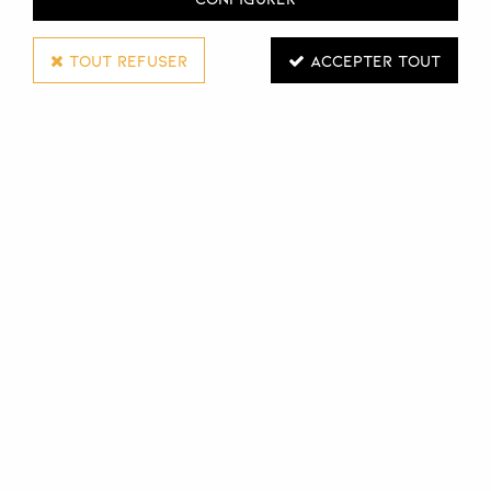
TOUT REFUSER
ACCEPTER TOUT
TAKAI
LAMES PLATINIUM
Réf. :
112040
Etui de 10 lames
Connectez-vous pour voir les tarifs et