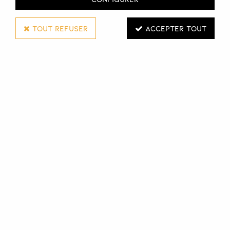
TOUT REFUSER
ACCEPTER TOUT
TAKAI
CISEAUX TOUCAN TAILLE 5.8
Réf. :
112004
Ciseaux Toucan
Parfait pour réaliser des lignes graphiques épurées