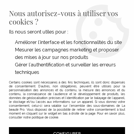
LIVRAISON GRATUITE DÈS 139€HT D'ACHAT - PAIEMENT
100% SÉCURISÉ -
28 MAGASINS
- SERVICE CLIENT À VOTRE
Nous autorisez-vous à utiliser vos
ÉCOUTE
cookies ?
0
Ils nous seront utiles pour :
Améliorer l'interface et les fonctionnalités du site
Mesurer les campagnes marketing et proposer
ACCUEIL
>
MATÉRIEL COIFFURE
>
COUPE
>
CISEAUX
>
CISEAUX TOUCAN TAILLE 5.8
des mises à jour sur nos produits
Gérer l'authentification et surveiller les erreurs
techniques
Certains cookies sont nécessaires à des fins techniques, ils sont donc dispensés
de consentement. D'autres, non obligatoires, peuvent être utilisés pour la
personnalisation des annonces et du contenu, la mesure des annonces et du
contenu, la connaissance de l'audience et le développement de produits, les
données de géolocalisation précises et l'identification par le balayage de l'appareil,
le stockage et/ou l'accès aux informations sur un appareil. Si vous donnez votre
consentement, celui-ci sera valable sur l’ensemble des sous-domaines de La
beauté Pro. Vous disposez de la possibilité de retirer votre consentement à tout
moment en cliquant sur le widget en bas à droite de la page. Pour en savoir plus,
consulter notre politique de cookie.
CONFIGURER