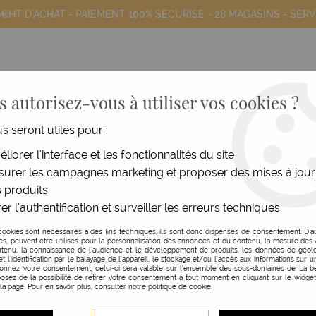
9€HT D'ACHAT - PAIEMENT 100% SÉCURISÉ -
28 MAGASINS
- SERV
 autorisez-vous à utiliser vos cookies ?
us seront utiles pour :
COIFFANTS
HOMME
MATÉRIEL
MOB
liorer l'interface et les fonctionnalités du site
urer les campagnes marketing et proposer des mises à jour
 produits
er l'authentification et surveiller les erreurs techniques
cookies sont nécessaires à des fins techniques, ils sont donc dispensés de consentement. D'a
res, peuvent être utilisés pour la personnalisation des annonces et du contenu, la mesure de
tenu, la connaissance de l'audience et le développement de produits, les données de géolo
et l'identification par le balayage de l'appareil, le stockage et/ou l'accès aux informations sur un
donnez votre consentement, celui-ci sera valable sur l’ensemble des sous-domaines de La be
osez de la possibilité de retirer votre consentement à tout moment en cliquant sur le widge
 la page. Pour en savoir plus, consulter notre politique de cookie.