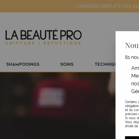
LIVRAISON GRATUITE DÈS 13
Nous
Ils no
SHAMPOOINGS
SOINS
TECHNIQUE
Amé
Mes
nos
Gér
Certains 
obligatoi
et du con
précises 
Si vous 
Vous disp
droite de