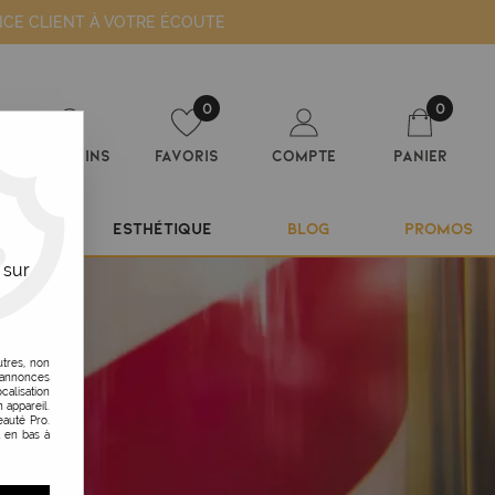
ICE CLIENT À VOTRE ÉCOUTE
0
0
Magasins
Favoris
Compte
Panier
ILIER
ESTHÉTIQUE
BLOG
PROMOS
 sur
utres, non
s annonces
calisation
 appareil.
auté Pro.
t en bas à