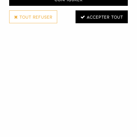
TOUT REFUSER
ACCEPTER TOUT
DEPOT
AMBIENT FRAGRANCE DIFFUSER | NO. 903
200 ML
Réf. :
117840
Le parfum d'ambiance Oriental Soul n°903 de Depot
diffusera dans votre salon un parfum oriental de Chypre,
épicé et légèrement floral.