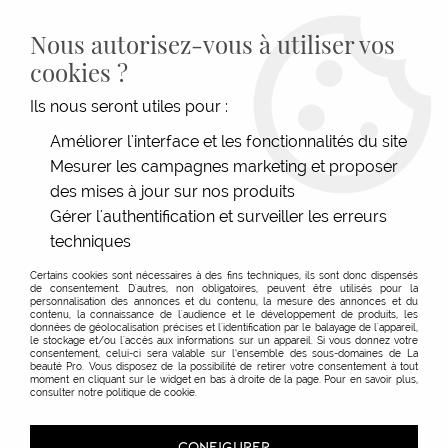
LIVRAISON GRATUITE DÈS 139€HT D'ACHAT - PAIEMENT
100% SÉCURISÉ -
28 MAGASINS
- SERVICE CLIENT À VOTRE
Nous autorisez-vous à utiliser vos
ÉCOUTE
cookies ?
0
Ils nous seront utiles pour :
Améliorer l'interface et les fonctionnalités du site
Mesurer les campagnes marketing et proposer
ACCUEIL
>
HOMME
>
LE COIN DU BARBIER
>
ACCESSOIRES
>
AMBIENT FRAGRANCE
DIFFUSER | NO. 903
des mises à jour sur nos produits
Gérer l'authentification et surveiller les erreurs
techniques
Certains cookies sont nécessaires à des fins techniques, ils sont donc dispensés
de consentement. D'autres, non obligatoires, peuvent être utilisés pour la
personnalisation des annonces et du contenu, la mesure des annonces et du
contenu, la connaissance de l'audience et le développement de produits, les
données de géolocalisation précises et l'identification par le balayage de l'appareil,
le stockage et/ou l'accès aux informations sur un appareil. Si vous donnez votre
consentement, celui-ci sera valable sur l’ensemble des sous-domaines de La
beauté Pro. Vous disposez de la possibilité de retirer votre consentement à tout
moment en cliquant sur le widget en bas à droite de la page. Pour en savoir plus,
consulter notre politique de cookie.
CONFIGURER