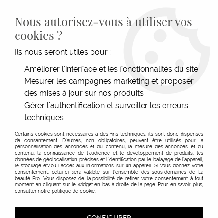
LIVRAISON GRATUITE DÈS 139€HT D'ACHAT - PAIEMENT
100% SÉCURISÉ -
28 MAGASINS
- SERVICE CLIENT À VOTRE
Nous autorisez-vous à utiliser vos
ÉCOUTE
cookies ?
0
Ils nous seront utiles pour :
Améliorer l'interface et les fonctionnalités du site
Mesurer les campagnes marketing et proposer
ACCUEIL
>
ESTHÉTIQUE
>
CONSOMMABLES, HYGIÈNE & TEXTILE
>
DRAPS
>
DRAP DE
PROTECTION TABLE ROSE - 60CM
des mises à jour sur nos produits
Gérer l'authentification et surveiller les erreurs
techniques
Certains cookies sont nécessaires à des fins techniques, ils sont donc dispensés
de consentement. D'autres, non obligatoires, peuvent être utilisés pour la
personnalisation des annonces et du contenu, la mesure des annonces et du
contenu, la connaissance de l'audience et le développement de produits, les
données de géolocalisation précises et l'identification par le balayage de l'appareil,
le stockage et/ou l'accès aux informations sur un appareil. Si vous donnez votre
consentement, celui-ci sera valable sur l’ensemble des sous-domaines de La
beauté Pro. Vous disposez de la possibilité de retirer votre consentement à tout
moment en cliquant sur le widget en bas à droite de la page. Pour en savoir plus,
consulter notre politique de cookie.
CONFIGURER