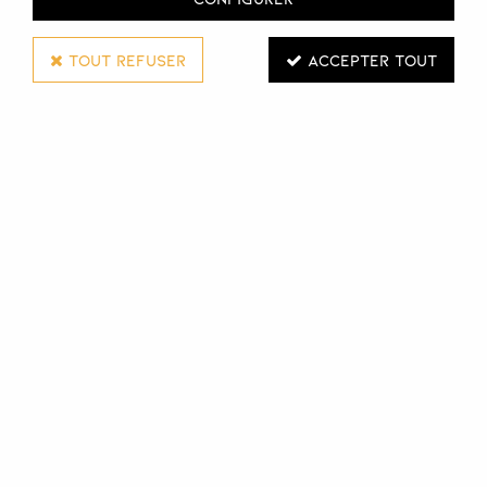
TOUT REFUSER
ACCEPTER TOUT
RO.IAL
DRAP DE PROTECTION TABLE ROSE - 60CM
Réf. :
127832
Rouleau de drap de protection pour table. Coloris rose.
Largeur : 60cm | Longueur : 70m