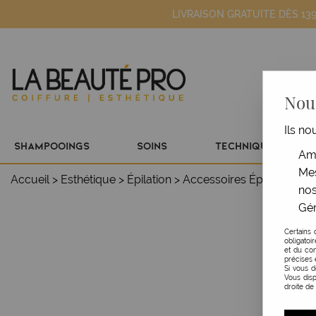
LIVRAISON GRATUITE DÈS 13
Nous
Ils no
SHAMPOOINGS
SOINS
TECHNIQUE
Amé
Mes
Accueil
>
Esthétique
>
Épilation
>
Accessoires Épilation
>
Sp
nos
Gér
Certains 
obligatoi
et du con
précises 
Si vous 
Vous disp
droite de