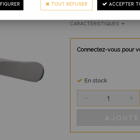
FIGURER
TOUT REFUSER
ACCEPTER T
la cire en fine couche.
CARACTÉRISTIQUES
Connectez-vous pour voi
En stock
AJOUTE