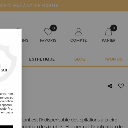
ICE CLIENT À VOTRE ÉCOUTE
0
0
Magasins
Favoris
Compte
Panier
ILIER
ESTHÉTIQUE
BLOG
PROMOS
 sur
utres, non
s annonces
calisation
 appareil.
auté Pro.
t en bas à
e et résistant est l'indispensable des épilations à la cire
le pour l'épilation des jambes. Elle permet l'application de