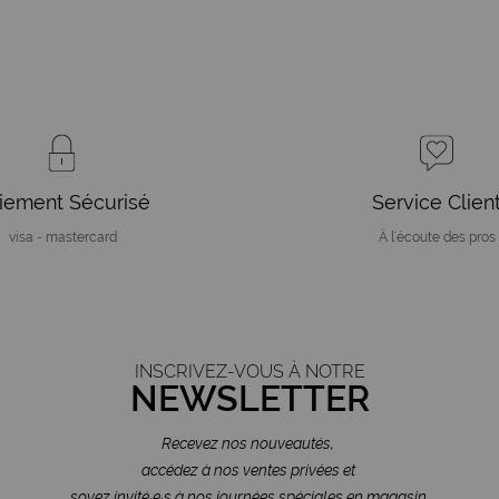
iement Sécurisé
Service Clien
visa - mastercard
À l'écoute des pros
INSCRIVEZ-VOUS À NOTRE
NEWSLETTER
Recevez nos nouveautés,
accédez à nos ventes privées et
soyez invité·e·s à nos journées spéciales en magasin.