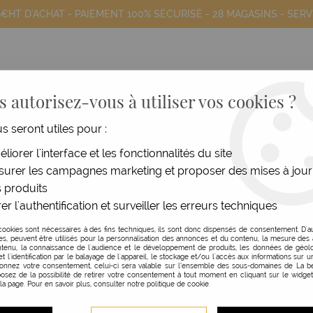
9€HT D'ACHAT - PAIEMENT 100% SÉCURISÉ -
28 MAGASINS
- SERV
 autorisez-vous à utiliser vos cookies ?
us seront utiles pour :
COIFFANTS
HOMME
MATÉRIEL
MOB
liorer l'interface et les fonctionnalités du site
urer les campagnes marketing et proposer des mises à jour
atule Inox Courbe
 produits
er l'authentification et surveiller les erreurs techniques
RO.IAL
cookies sont nécessaires à des fins techniques, ils sont donc dispensés de consentement. D'a
res, peuvent être utilisés pour la personnalisation des annonces et du contenu, la mesure de
SPATULE INOX COURBE
tenu, la connaissance de l'audience et le développement de produits, les données de géolo
et l'identification par le balayage de l'appareil, le stockage et/ou l'accès aux informations sur un
donnez votre consentement, celui-ci sera valable sur l’ensemble des sous-domaines de La be
Réf. :
110461
osez de la possibilité de retirer votre consentement à tout moment en cliquant sur le widge
 la page. Pour en savoir plus, consulter notre politique de cookie.
La spatule courbe en inox soupl
avec bandes. Sa forme est idéa