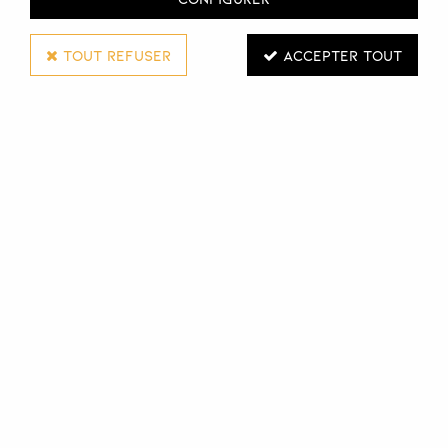
TOUT REFUSER
ACCEPTER TOUT
SCHWARZKOPF PROFESSIONAL
COLORATION PERMANENTE IGORA ROYAL
FASHION LIGHTS
60 ML
Réf. :
110857
Coloration permanente Igora Royal Fashion Lights de
Schwarzkopf Professional à l'intensité suprême et au