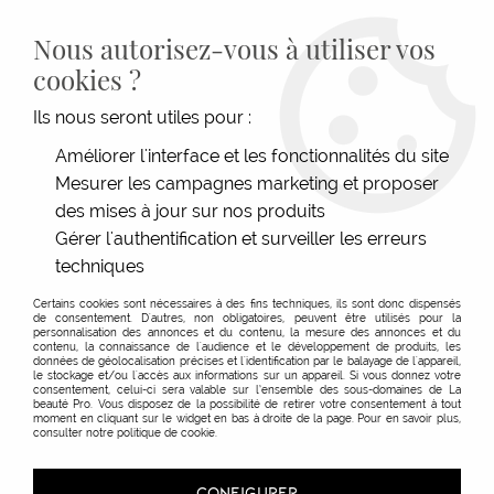
LIVRAISON GRATUITE DÈS 139€HT D'ACHAT - PAIEMENT
100% SÉCURISÉ -
28 MAGASINS
- SERVICE CLIENT À VOTRE
Nous autorisez-vous à utiliser vos
ÉCOUTE
cookies ?
0
Ils nous seront utiles pour :
Améliorer l'interface et les fonctionnalités du site
Mesurer les campagnes marketing et proposer
ACCUEIL
>
TECHNIQUE
>
COLORATIONS
>
COLORATION D'OXYDATION
>
COLORATION
PERMANENTE IGORA ROYAL FASHION LIGHTS
des mises à jour sur nos produits
Gérer l'authentification et surveiller les erreurs
techniques
Certains cookies sont nécessaires à des fins techniques, ils sont donc dispensés
de consentement. D'autres, non obligatoires, peuvent être utilisés pour la
personnalisation des annonces et du contenu, la mesure des annonces et du
contenu, la connaissance de l'audience et le développement de produits, les
données de géolocalisation précises et l'identification par le balayage de l'appareil,
le stockage et/ou l'accès aux informations sur un appareil. Si vous donnez votre
consentement, celui-ci sera valable sur l’ensemble des sous-domaines de La
beauté Pro. Vous disposez de la possibilité de retirer votre consentement à tout
moment en cliquant sur le widget en bas à droite de la page. Pour en savoir plus,
consulter notre politique de cookie.
CONFIGURER