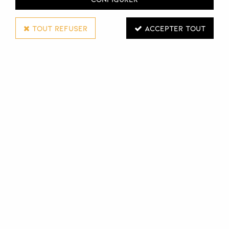
TOUT REFUSER
ACCEPTER TOUT
NOOK
SHAMPOOING SÉBO-ÉQUILIBRANT
DIFFERENCE HAIR CARE
1 L
Réf. :
113137
Shampooing Re-Balance de Nook, rééquilibrant
empêchant la formation de sébum en excès