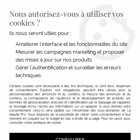
LIVRAISON GRATUITE DÈS 139€HT D'ACHAT - PAIEMENT
100% SÉCURISÉ -
28 MAGASINS
- SERVICE CLIENT À VOTRE
Nous autorisez-vous à utiliser vos
ÉCOUTE
cookies ?
0
Ils nous seront utiles pour :
Améliorer l'interface et les fonctionnalités du site
Mesurer les campagnes marketing et proposer
ACCUEIL
>
SHAMPOOINGS
>
TYPE DE SHAMPOOINGS
>
SHAMPOOING TRAITANT
>
SHAMPOOING SÉBO-ÉQUILIBRANT DIFFERENCE HAIR CARE
des mises à jour sur nos produits
Gérer l'authentification et surveiller les erreurs
techniques
Certains cookies sont nécessaires à des fins techniques, ils sont donc dispensés
de consentement. D'autres, non obligatoires, peuvent être utilisés pour la
personnalisation des annonces et du contenu, la mesure des annonces et du
contenu, la connaissance de l'audience et le développement de produits, les
données de géolocalisation précises et l'identification par le balayage de l'appareil,
le stockage et/ou l'accès aux informations sur un appareil. Si vous donnez votre
consentement, celui-ci sera valable sur l’ensemble des sous-domaines de La
beauté Pro. Vous disposez de la possibilité de retirer votre consentement à tout
moment en cliquant sur le widget en bas à droite de la page. Pour en savoir plus,
consulter notre politique de cookie.
CONFIGURER