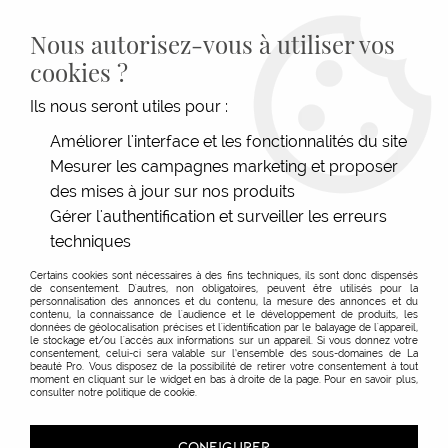
LIVRAISON GRATUITE DÈS 139€HT D'ACHAT - PAIEMENT
100% SÉCURISÉ -
28 MAGASINS
- SERVICE CLIENT À VOTRE
Nous autorisez-vous à utiliser vos
ÉCOUTE
cookies ?
0
Ils nous seront utiles pour :
Améliorer l'interface et les fonctionnalités du site
Mesurer les campagnes marketing et proposer
ACCUEIL
>
SOINS
>
TYPE DE SOINS
>
CONDITIONNEUR
>
CONDITIONNEUR DISCIPLINE
MAGIC ARGANOIL
des mises à jour sur nos produits
Gérer l'authentification et surveiller les erreurs
techniques
Certains cookies sont nécessaires à des fins techniques, ils sont donc dispensés
de consentement. D'autres, non obligatoires, peuvent être utilisés pour la
personnalisation des annonces et du contenu, la mesure des annonces et du
contenu, la connaissance de l'audience et le développement de produits, les
données de géolocalisation précises et l'identification par le balayage de l'appareil,
le stockage et/ou l'accès aux informations sur un appareil. Si vous donnez votre
consentement, celui-ci sera valable sur l’ensemble des sous-domaines de La
beauté Pro. Vous disposez de la possibilité de retirer votre consentement à tout
moment en cliquant sur le widget en bas à droite de la page. Pour en savoir plus,
consulter notre politique de cookie.
CONFIGURER