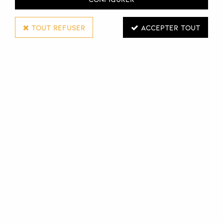
TOUT REFUSER
ACCEPTER TOUT
NOOK
CONDITIONNEUR DISCIPLINE MAGIC
ARGANOIL
1 L
Réf. :
117731
Après-shampooing disciplinant anti-crépu Magic Arganoil
pour cheveux fins et moyens.