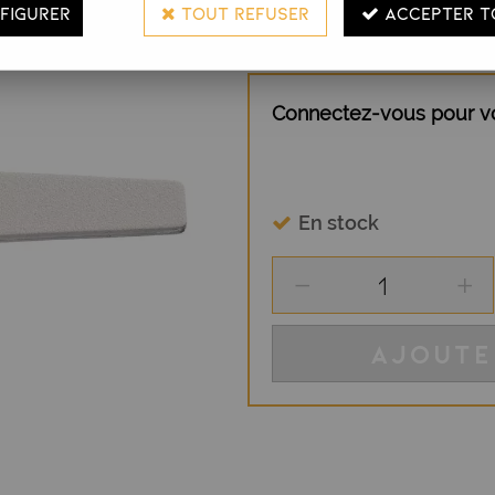
FIGURER
TOUT REFUSER
ACCEPTER T
Connectez-vous pour voi
En stock
AJOUTE