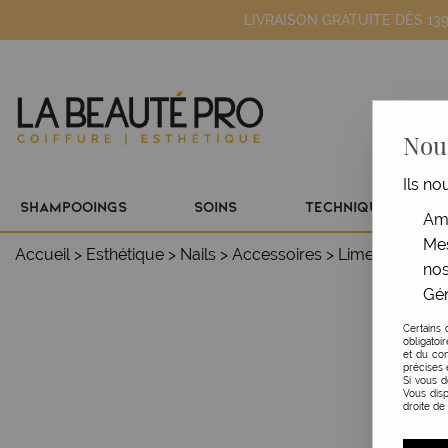
LIVRAISON GRATUITE DÈS 13
Nous
Ils no
SHAMPOOINGS
SOINS
TECHNIQUE
Amé
Mes
Accueil
>
Esthétique
>
Nails
>
Accessoires
>
Lime losange 
nos
Gér
Certains 
obligatoi
et du con
précises 
Si vous 
Vous disp
droite de