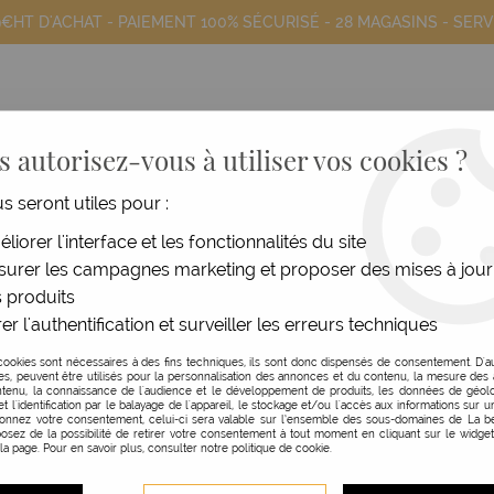
9€HT D'ACHAT - PAIEMENT 100% SÉCURISÉ -
28 MAGASINS
- SERV
 autorisez-vous à utiliser vos cookies ?
us seront utiles pour :
COIFFANTS
HOMME
MATÉRIEL
MOB
liorer l'interface et les fonctionnalités du site
urer les campagnes marketing et proposer des mises à jour
dure blanche gamme Prestige
 produits
er l'authentification et surveiller les erreurs techniques
BEAUTY NAILS
cookies sont nécessaires à des fins techniques, ils sont donc dispensés de consentement. D'a
res, peuvent être utilisés pour la personnalisation des annonces et du contenu, la mesure de
LIME LOSANGE DURE 
tenu, la connaissance de l'audience et le développement de produits, les données de géolo
et l'identification par le balayage de l'appareil, le stockage et/ou l'accès aux informations sur un
donnez votre consentement, celui-ci sera valable sur l’ensemble des sous-domaines de La be
LOT DE 13
osez de la possibilité de retirer votre consentement à tout moment en cliquant sur le widge
 la page. Pour en savoir plus, consulter notre politique de cookie.
Réf. :
117307
Limes 4 côtés permettant de tr