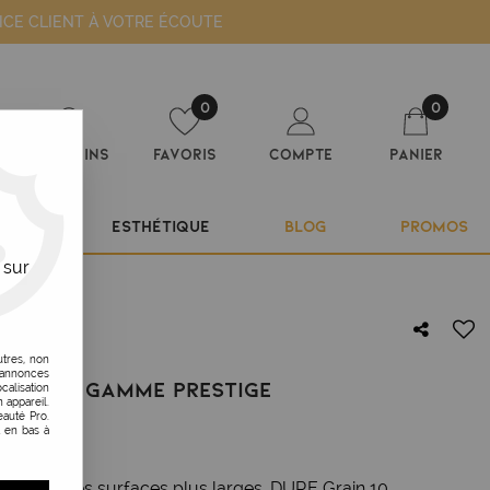
ICE CLIENT À VOTRE ÉCOUTE
0
0
Magasins
Favoris
Compte
Panier
ILIER
ESTHÉTIQUE
BLOG
PROMOS
 sur
utres, non
s annonces
BLANCHE GAMME PRESTIGE
calisation
 appareil.
auté Pro.
t en bas à
availler des surfaces plus larges. DURE Grain 10