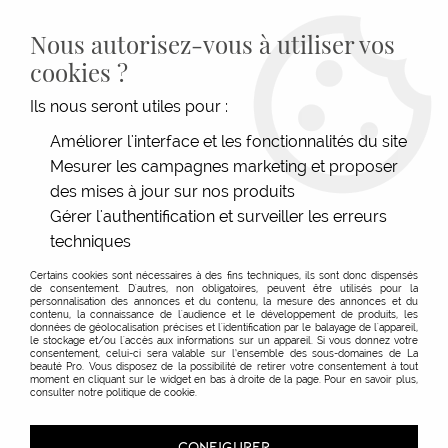
LIVRAISON GRATUITE DÈS 139€HT D'ACHAT - PAIEMENT
100% SÉCURISÉ -
28 MAGASINS
- SERVICE CLIENT À VOTRE
Nous autorisez-vous à utiliser vos
ÉCOUTE
cookies ?
0
Ils nous seront utiles pour :
Améliorer l'interface et les fonctionnalités du site
Produits de la marque Vita
Mesurer les campagnes marketing et proposer
des mises à jour sur nos produits
Concept
Gérer l'authentification et surveiller les erreurs
techniques
Certains cookies sont nécessaires à des fins techniques, ils sont donc dispensés
Aucune correspondance trouvée
de consentement. D'autres, non obligatoires, peuvent être utilisés pour la
personnalisation des annonces et du contenu, la mesure des annonces et du
contenu, la connaissance de l'audience et le développement de produits, les
données de géolocalisation précises et l'identification par le balayage de l'appareil,
le stockage et/ou l'accès aux informations sur un appareil. Si vous donnez votre
consentement, celui-ci sera valable sur l’ensemble des sous-domaines de La
beauté Pro. Vous disposez de la possibilité de retirer votre consentement à tout
moment en cliquant sur le widget en bas à droite de la page. Pour en savoir plus,
consulter notre politique de cookie.
INSCRIVEZ-VOUS À NOTRE
NEWSLETTER
CONFIGURER