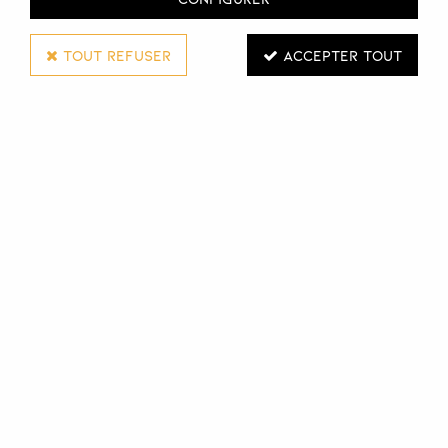
TOUT REFUSER
ACCEPTER TOUT
NATURNUA
TONIQUE EAU D'HAMAMELIS ECO
Réf. :
130072
Hydrolat d’Hamamelis Virginiana biologique obtenu par
distillation de vapeur dans les laboratoires Naturnua.