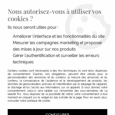
LIVRAISON GRATUITE DÈS 139€HT D'ACHAT - PAIEMENT
100% SÉCURISÉ -
28 MAGASINS
- SERVICE CLIENT À VOTRE
Nous autorisez-vous à utiliser vos
ÉCOUTE
cookies ?
0
Ils nous seront utiles pour :
Améliorer l'interface et les fonctionnalités du site
Mesurer les campagnes marketing et proposer
ACCUEIL
>
ESTHÉTIQUE
>
VISAGE & CORPS
>
SOINS DU VISAGE
>
SOINS
>
TONIQUE
EAU D'HAMAMELIS ECO
des mises à jour sur nos produits
Gérer l'authentification et surveiller les erreurs
techniques
Certains cookies sont nécessaires à des fins techniques, ils sont donc dispensés
de consentement. D'autres, non obligatoires, peuvent être utilisés pour la
personnalisation des annonces et du contenu, la mesure des annonces et du
contenu, la connaissance de l'audience et le développement de produits, les
données de géolocalisation précises et l'identification par le balayage de l'appareil,
le stockage et/ou l'accès aux informations sur un appareil. Si vous donnez votre
consentement, celui-ci sera valable sur l’ensemble des sous-domaines de La
beauté Pro. Vous disposez de la possibilité de retirer votre consentement à tout
moment en cliquant sur le widget en bas à droite de la page. Pour en savoir plus,
consulter notre politique de cookie.
CONFIGURER