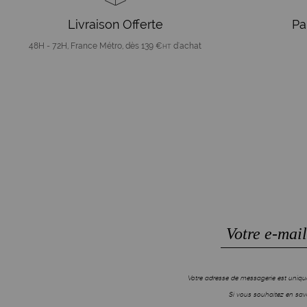
Livraison Offerte
Pa
48H - 72H, France Métro, dès 139 €
d'achat
HT
Votre adresse de messagerie est unique
Si vous souhaitez en savo