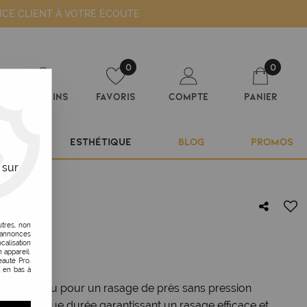
ICE CLIENT À VOTRE ÉCOUTE
0
0
Magasins
Favoris
Compte
Panier
ILIER
ESTHÉTIQUE
BLOG
PROMOS
 sur
utres, non
s annonces
YX NOIR
calisation
 appareil.
auté Pro.
t en bas à
se de la peau pour un rasage de près sans pression
nique longue durée garantissant un rasage efficace et