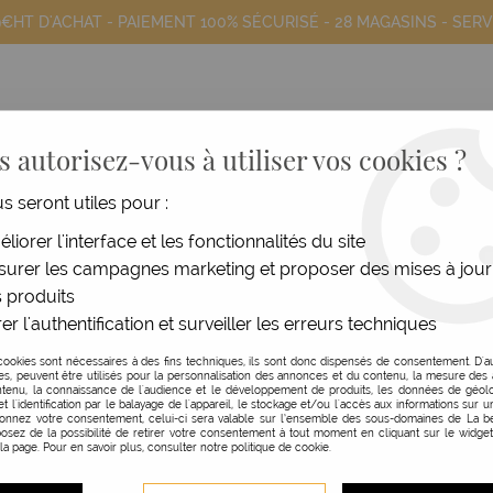
9€HT D'ACHAT - PAIEMENT 100% SÉCURISÉ -
28 MAGASINS
- SERV
 autorisez-vous à utiliser vos cookies ?
us seront utiles pour :
COIFFANTS
HOMME
MATÉRIEL
MOB
liorer l'interface et les fonctionnalités du site
urer les campagnes marketing et proposer des mises à jour
x & barbe
>
Tondeuse rasoir Onyx noir
 produits
er l'authentification et surveiller les erreurs techniques
JRL
cookies sont nécessaires à des fins techniques, ils sont donc dispensés de consentement. D'a
res, peuvent être utilisés pour la personnalisation des annonces et du contenu, la mesure de
TONDEUSE RASOIR ON
tenu, la connaissance de l'audience et le développement de produits, les données de géolo
et l'identification par le balayage de l'appareil, le stockage et/ou l'accès aux informations sur un
donnez votre consentement, celui-ci sera valable sur l’ensemble des sous-domaines de La be
Réf. :
131780
osez de la possibilité de retirer votre consentement à tout moment en cliquant sur le widge
 la page. Pour en savoir plus, consulter notre politique de cookie.
Grille ultrafine et respectueu
excessive / Grille hypoallergé