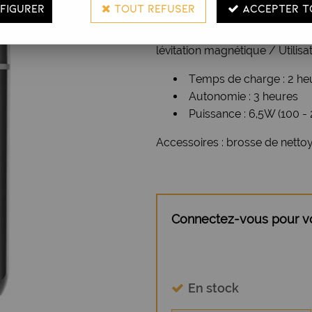
FIGURER
TOUT REFUSER
ACCEPTER T
hygiénique / Moteur rotatif h
indiquant l'état de charge de 
lévitation magnétique / Utilisat
Temps de charge : 2 he
Autonomie : 3 heures
Puissance : 6,5W (100 -
Accessoires : brosse de nettoya
Connectez-vous pour voi
En stock