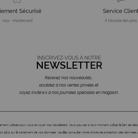
iement Sécurisé
Service Clien
visa - mastercard
À l'écoute des pros
INSCRIVEZ-VOUS À NOTRE
NEWSLETTER
Recevez nos nouveautés,
accédez à nos ventes privées et
soyez invité·e·s à nos journées spéciales en magasin.
ment utilisée pour vous envoyer nos newsletters. Vous pouvez à tout moment utiliser le lien de dé
ir plus sur le traitement de vos données, veuillez consulter notre charte de protection des données 