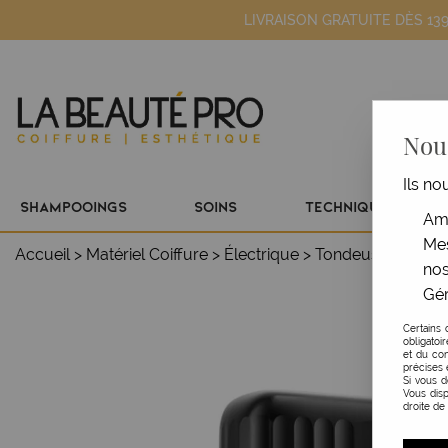
LIVRAISON GRATUITE DÈS 13
Nous
Ils no
SHAMPOOINGS
SOINS
TECHNIQUE
Amé
Mes
Accueil
>
Matériel Coiffure
>
Électrique
>
Tondeuse cheveu
nos
Gér
Certains 
obligatoi
et du con
précises 
Si vous 
Vous disp
droite de