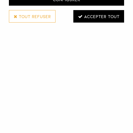
TOUT REFUSER
ACCEPTER TOUT
WAHL
TÊTE DE COUPE - TONDEUSE BERET
Réf. :
116594
Tête de coupe pour tondeuse Beret et Sleath Beret de
chez Wahl