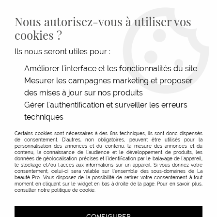
LIVRAISON GRATUITE DÈS 139€HT D'ACHAT - PAIEMENT
100% SÉCURISÉ -
28 MAGASINS
- SERVICE CLIENT À VOTRE
Nous autorisez-vous à utiliser vos
ÉCOUTE
cookies ?
0
Ils nous seront utiles pour :
Améliorer l'interface et les fonctionnalités du site
Mesurer les campagnes marketing et proposer
ACCUEIL
>
MATÉRIEL COIFFURE
>
ÉLECTRIQUE
>
TONDEUSE CHEVEUX & BARBE
>
TÊTE DE COUPE - TONDEUSE BERET
des mises à jour sur nos produits
Gérer l'authentification et surveiller les erreurs
techniques
Certains cookies sont nécessaires à des fins techniques, ils sont donc dispensés
de consentement. D'autres, non obligatoires, peuvent être utilisés pour la
personnalisation des annonces et du contenu, la mesure des annonces et du
contenu, la connaissance de l'audience et le développement de produits, les
données de géolocalisation précises et l'identification par le balayage de l'appareil,
le stockage et/ou l'accès aux informations sur un appareil. Si vous donnez votre
consentement, celui-ci sera valable sur l’ensemble des sous-domaines de La
beauté Pro. Vous disposez de la possibilité de retirer votre consentement à tout
moment en cliquant sur le widget en bas à droite de la page. Pour en savoir plus,
consulter notre politique de cookie.
CONFIGURER