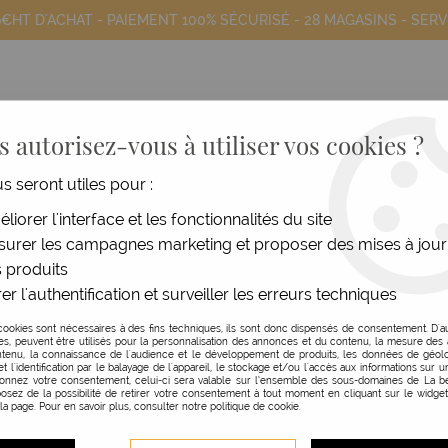
9€HT D'ACHAT - PAIEMENT 100% SÉCURISÉ -
28 MAGASINS
- SERV
 autorisez-vous à utiliser vos cookies ?
us seront utiles pour :
COIFFANTS
HOMME
MATÉRIEL
MOB
liorer l'interface et les fonctionnalités du site
Produits de la marque Takumi
urer les campagnes marketing et proposer des mises à jour
 produits
er l'authentification et surveiller les erreurs techniques
Aucune correspondance trouvée
cookies sont nécessaires à des fins techniques, ils sont donc dispensés de consentement. D'a
res, peuvent être utilisés pour la personnalisation des annonces et du contenu, la mesure de
tenu, la connaissance de l'audience et le développement de produits, les données de géolo
et l'identification par le balayage de l'appareil, le stockage et/ou l'accès aux informations sur un
donnez votre consentement, celui-ci sera valable sur l’ensemble des sous-domaines de La be
osez de la possibilité de retirer votre consentement à tout moment en cliquant sur le widge
 la page. Pour en savoir plus, consulter notre politique de cookie.