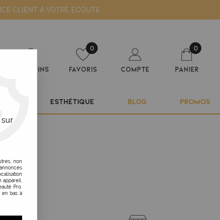
ICE CLIENT À VOTRE ÉCOUTE
0
0
Magasins
Favoris
Compte
Panier
ILIER
ESTHÉTIQUE
BLOG
PROMOS
 sur
utres, non
s annonces
calisation
 appareil.
auté Pro.
t en bas à