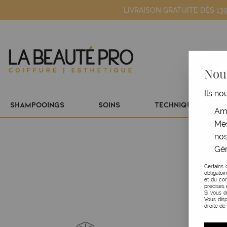
LIVRAISON GRATUITE DÈS 13
Nous
Ils no
SHAMPOOINGS
SOINS
TECHNIQUE
Amé
Mes
nos
Gér
Certains 
obligatoi
et du con
précises 
Si vous 
Vous disp
droite de