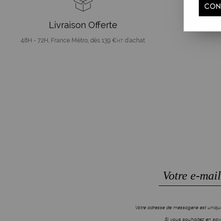
CON
Livraison Offerte
Pa
48H - 72H, France Métro, dès 139 €
d'achat
HT
Votre adresse de messagerie est unique
Si vous souhaitez en savo