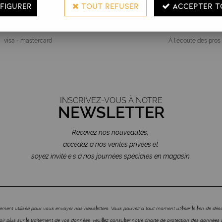
FIGURER
TOUT REFUSER
ACCEPTER T
iement Sécurisé
Service Clien
visa - mastercard
À l'écoute des pros
INSCRIVEZ-VOUS À NOTRE
NEWSLETTER
Recevez nos nouveautés,
accédez à nos ventes privées et
soyez invité·e·s à nos journées spéciales en magasin.
ment utilisée pour vous envoyer nos newsletters. Vous pouvez à tout moment utiliser le lien de dé
ir plus sur le traitement de vos données, veuillez consulter notre charte de protection des données 