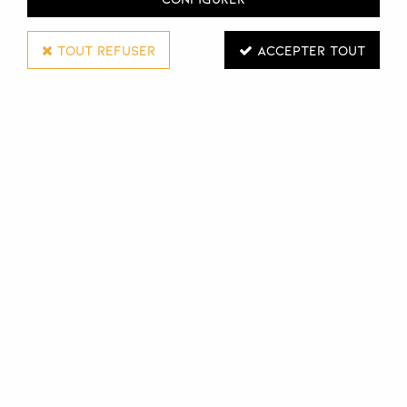
TOUT REFUSER
ACCEPTER TOUT
WAHL
SPRAY BLADE ICE
Réf. :
113196
Le spray Blade Ice nettoie, lubrifie et reffroidit les lames
de votre tondeuse