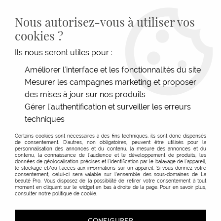
LIVRAISON GRATUITE DÈS 139€HT D'ACHAT - PAIEMENT
100% SÉCURISÉ -
28 MAGASINS
- SERVICE CLIENT À VOTRE
Nous autorisez-vous à utiliser vos
ÉCOUTE
cookies ?
0
Ils nous seront utiles pour :
Améliorer l'interface et les fonctionnalités du site
Mesurer les campagnes marketing et proposer
ACCUEIL
>
MATÉRIEL COIFFURE
>
ÉLECTRIQUE
>
TONDEUSE CHEVEUX & BARBE
>
SPRAY BLADE ICE
des mises à jour sur nos produits
Gérer l'authentification et surveiller les erreurs
techniques
Certains cookies sont nécessaires à des fins techniques, ils sont donc dispensés
de consentement. D'autres, non obligatoires, peuvent être utilisés pour la
personnalisation des annonces et du contenu, la mesure des annonces et du
contenu, la connaissance de l'audience et le développement de produits, les
données de géolocalisation précises et l'identification par le balayage de l'appareil,
le stockage et/ou l'accès aux informations sur un appareil. Si vous donnez votre
consentement, celui-ci sera valable sur l’ensemble des sous-domaines de La
beauté Pro. Vous disposez de la possibilité de retirer votre consentement à tout
moment en cliquant sur le widget en bas à droite de la page. Pour en savoir plus,
consulter notre politique de cookie.
CONFIGURER