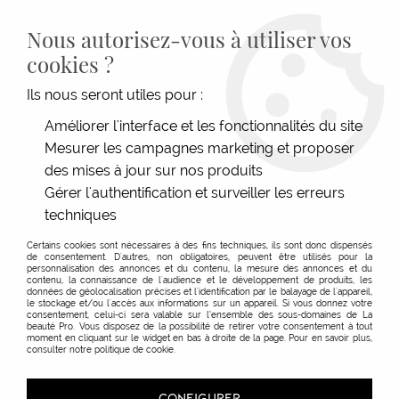
LIVRAISON GRATUITE DÈS 139€HT D'ACHAT - PAIEMENT
100% SÉCURISÉ -
28 MAGASINS
- SERVICE CLIENT À VOTRE
Nous autorisez-vous à utiliser vos
ÉCOUTE
cookies ?
0
Ils nous seront utiles pour :
Améliorer l'interface et les fonctionnalités du site
Mesurer les campagnes marketing et proposer
ACCUEIL
>
ESTHÉTIQUE
>
VISAGE & CORPS
>
ACCESSOIRES SOIN
>
SPATULE CRÈME
PLASTIQUE 9CM
des mises à jour sur nos produits
Gérer l'authentification et surveiller les erreurs
techniques
Certains cookies sont nécessaires à des fins techniques, ils sont donc dispensés
de consentement. D'autres, non obligatoires, peuvent être utilisés pour la
personnalisation des annonces et du contenu, la mesure des annonces et du
contenu, la connaissance de l'audience et le développement de produits, les
données de géolocalisation précises et l'identification par le balayage de l'appareil,
le stockage et/ou l'accès aux informations sur un appareil. Si vous donnez votre
consentement, celui-ci sera valable sur l’ensemble des sous-domaines de La
beauté Pro. Vous disposez de la possibilité de retirer votre consentement à tout
moment en cliquant sur le widget en bas à droite de la page. Pour en savoir plus,
consulter notre politique de cookie.
CONFIGURER