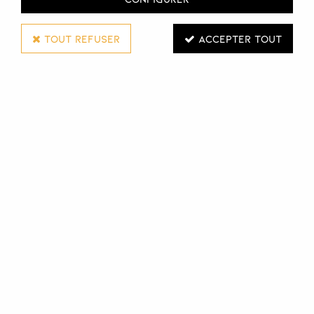
TOUT REFUSER
ACCEPTER TOUT
S.A.S. BRIGAUD
SPATULE CRÈME PLASTIQUE 9CM
Réf. :
102986
Spatule crème plastique poli. Longueur : 9cm - Largeur :
1cm - Épaisseur : 2mm