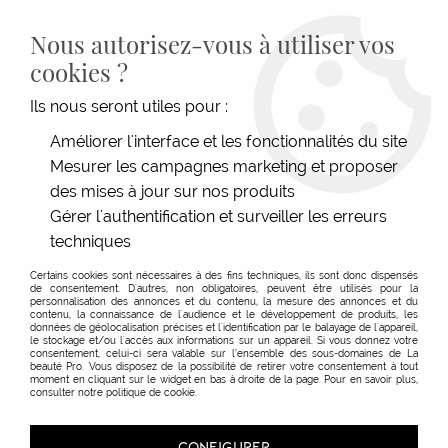
LIVRAISON GRATUITE DÈS 139€HT D'ACHAT - PAIEMENT
100% SÉCURISÉ -
28 MAGASINS
- SERVICE CLIENT À VOTRE
Nous autorisez-vous à utiliser vos
ÉCOUTE
cookies ?
0
Ils nous seront utiles pour :
Améliorer l'interface et les fonctionnalités du site
Mesurer les campagnes marketing et proposer
ACCUEIL
>
SHAMPOOINGS
>
TYPE DE CHEVEUX
>
CHEVEUX SECS & CASSANTS
>
SHAMPOOING REPAIR RESCUE BC BONACURE
des mises à jour sur nos produits
Gérer l'authentification et surveiller les erreurs
techniques
Certains cookies sont nécessaires à des fins techniques, ils sont donc dispensés
de consentement. D'autres, non obligatoires, peuvent être utilisés pour la
personnalisation des annonces et du contenu, la mesure des annonces et du
contenu, la connaissance de l'audience et le développement de produits, les
données de géolocalisation précises et l'identification par le balayage de l'appareil,
le stockage et/ou l'accès aux informations sur un appareil. Si vous donnez votre
consentement, celui-ci sera valable sur l’ensemble des sous-domaines de La
beauté Pro. Vous disposez de la possibilité de retirer votre consentement à tout
moment en cliquant sur le widget en bas à droite de la page. Pour en savoir plus,
consulter notre politique de cookie.
CONFIGURER