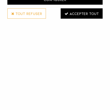
TOUT REFUSER
ACCEPTER TOUT
SCHWARZKOPF PROFESSIONAL
SHAMPOOING REPAIR RESCUE BC
BONACURE
250 ML
Réf. :
128868
Le shampooing Bonacure Repair Rescue, spécialement
conçu pour les cheveux abîmés, garantit un effet