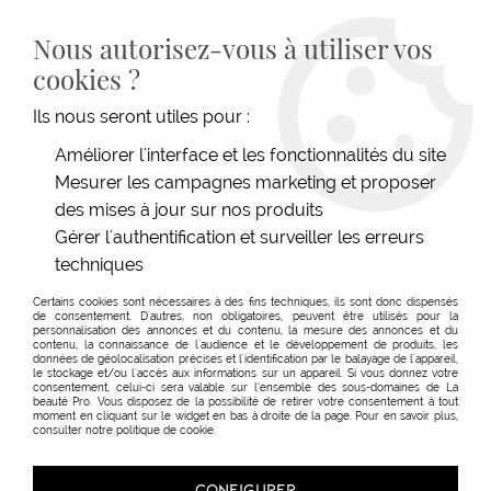
LIVRAISON GRATUITE DÈS 139€HT D'ACHAT - PAIEMENT
100% SÉCURISÉ -
28 MAGASINS
- SERVICE CLIENT À VOTRE
Nous autorisez-vous à utiliser vos
ÉCOUTE
cookies ?
0
Ils nous seront utiles pour :
Améliorer l'interface et les fonctionnalités du site
Mesurer les campagnes marketing et proposer
ACCUEIL
>
SHAMPOOINGS
>
TYPE DE CHEVEUX
>
CHEVEUX SECS & CASSANTS
>
SHAMPOOING PRÉ-SOIN GLOBAL LIFT
des mises à jour sur nos produits
Gérer l'authentification et surveiller les erreurs
techniques
Certains cookies sont nécessaires à des fins techniques, ils sont donc dispensés
de consentement. D'autres, non obligatoires, peuvent être utilisés pour la
personnalisation des annonces et du contenu, la mesure des annonces et du
contenu, la connaissance de l'audience et le développement de produits, les
données de géolocalisation précises et l'identification par le balayage de l'appareil,
le stockage et/ou l'accès aux informations sur un appareil. Si vous donnez votre
consentement, celui-ci sera valable sur l’ensemble des sous-domaines de La
beauté Pro. Vous disposez de la possibilité de retirer votre consentement à tout
moment en cliquant sur le widget en bas à droite de la page. Pour en savoir plus,
consulter notre politique de cookie.
CONFIGURER