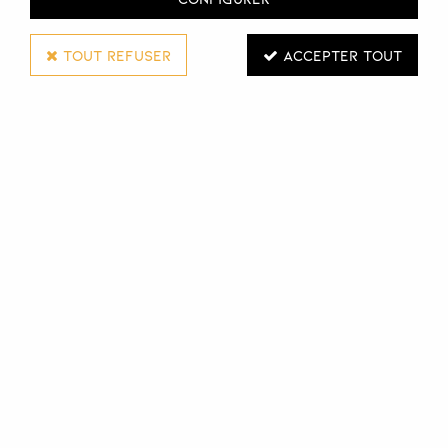
TOUT REFUSER
ACCEPTER TOUT
SUBTIL
SHAMPOOING PRÉ-SOIN GLOBAL LIFT
500 ML
Réf. :
131141
Le shampooing pré-soin
Global Lift
de Subtil clarifie en
douceur et prépare à l'injection des actifs à l'effet Botox
du protocole
Global Lift
pour les cheveux extrêmement